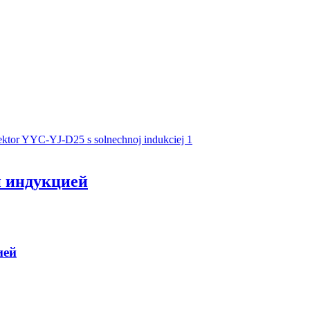
й индукцией
ией