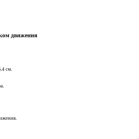
ком движения
.4 см.
а.
ижения.