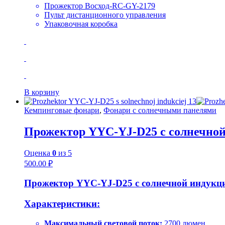
Прожектор Восход-RC-GY-2179
Пульт дистанционного управления
Упаковочная коробка
В корзину
Кемпинговые фонари
,
Фонари с солнечными панелями
Прожектор YYC-YJ-D25 с солнечно
Оценка
0
из 5
500.00
₽
Прожектор YYC-YJ-D25 с солнечной индукц
Характеристики:
Максимальный световой поток:
2700 люмен