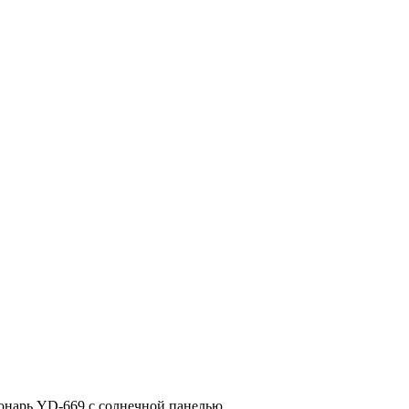
нарь YD-669 с солнечной панелью