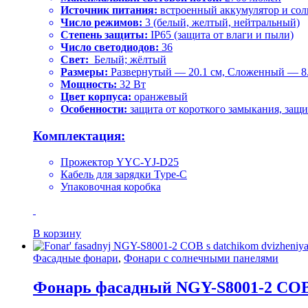
Источник питания:
встроенный аккумулятор и сол
Число режимов:
3 (белый, желтый, нейтральный)
Степень защиты:
IP65 (защита от влаги и пыли)
Число светодиодов:
36
Свет:
Белый; жёлтый
Размеры:
Развернутый — 20.1 см, Сложенный — 8.
Мощность:
32 Вт
Цвет корпуса:
оранжевый
Особенности:
защита от короткого замыкания, защ
Комплектация:
Прожектор YYC-YJ-D25
Кабель для зарядки Type-C
Упаковочная коробка
В корзину
Фасадные фонари
,
Фонари с солнечными панелями
Фонарь фасадный NGY-S8001-2 COB