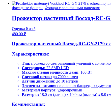
Фасадные фонари
,
Фонари с солнечными панелями
Прожектор настенный Восход-RC-GY
Оценка
0
из 5
480.00
₽
Прожектор настенный Восход-RC-GY-2179 с 
Характеристики:
Тип:
прожектор светодиодный уличный с солнечн
Светодиоды:
22 SMD LED
Максимальная мощность ламп:
100 Вт
Световой поток:
до 7000 люмен
Датчик движения:
до 10 метров
Элементы питания:
солнечная батарея, аккумулят
Материал корпуса:
ударопрочный
Размеры:
18.0 см (длина) x 10.0 см (высота) x 9.0 с
Комплектация: