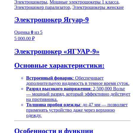
Электрошокеры
,
Мощные электрошокеры 1 класса
,
Электрошокер парализатор
,
Электрошокеры женские
Электрошокер Ягуар-9
Оценка
0
из 5
5 000.00
₽
Электрошокер «ЯГУАР-9»
Основные характеристики:
Встроенный фонарик
: Обеспечивает
дополнительную видимость в темное время суток.
Разряд высокого напряжения
: 2,500,000 Вольт
— мощный разряд, который эффективно действует
на противника.
Толщина пробоя одежды
: до 47 мм — позволяет
применять устройство даже через верхнюю
одежду.
Особенности и функции