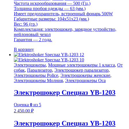
Частота искрообразования — 500 (Гц.)
Толщина пробоя одежды — 63 (мм.)
Имеет предохранитель, встроенный фонарь 500W
Габаритные размеры: 104х51х23 (мм.)
Вес: 96 (гр.)
Комплектация: электрошокер, зарядное устройство,
нейлоновый чехол
Гарантия — 2 года.
В корзину
Электрошокеры
,
Мощные электрошокеры 1 класса
,
От
собак
,
Парализатор
,
Электрошокер парализатор
,
Электрошокеры Police
,
Электрошокеры женские
,
Электрошокеры Молния
,
Электрошокеры Оса
Электрошокер Спецназ YB-1203
Оценка
0
из 5
2 450.00
₽
Электрошокер Спецназ YB-1203