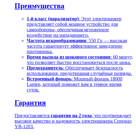
Преимущества
1-й класс (парализатор)
: Этот электрошокер
представляет собой мощное устройство для
самообороны, обеспечивая мгновенное
воздействие на нападающего.
Частота искрообразования
: 550 Гц — высокая
частота гарантирует эффективное замедление
противника.
Время выхода из шокового состояния
: 60 минут,
что позволяет быстро восстановиться после шока.
Предохранитель
: Обеспечивает безопасность
использования, предотвращая случайные разряды.
Встроенный фонарь
: Мощный фонарь 18000
Lumen, который поможет вам в темное время
суток.
Гарантия
Предоставляется
гарантия на 2 года
, что подтверждает
высокое качество и надежность электрошокера Спецназ
YB-1203.