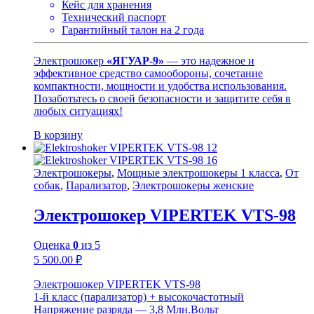
Кейс для хранения
Технический паспорт
Гарантийный талон на 2 года
Электрошокер
«ЯГУАР-9»
— это надежное и
эффективное средство самообороны, сочетание
компактности, мощности и удобства использования.
Позаботьтесь о своей безопасности и защитите себя в
любых ситуациях!
В корзину
Электрошокеры
,
Мощные электрошокеры 1 класса
,
От
собак
,
Парализатор
,
Электрошокеры женские
Электрошокер VIPERTEK VTS-98
Оценка
0
из 5
5 500.00
₽
Электрошокер VIPERTEK VTS-98
1-й класс (парализатор) + высокочастотный
Напряжение разряда — 3,8 Млн.Вольт