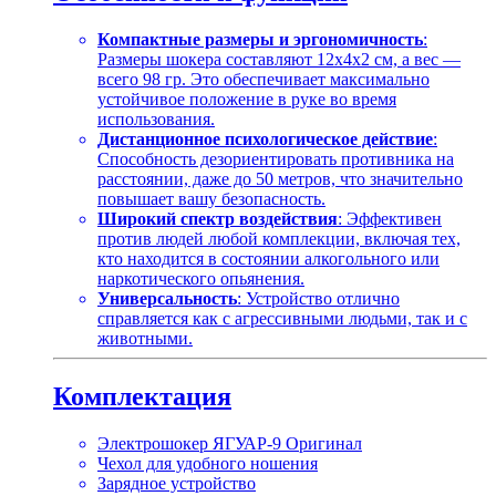
Компактные размеры и эргономичность
:
Размеры шокера составляют 12х4х2 см, а вес —
всего 98 гр. Это обеспечивает максимально
устойчивое положение в руке во время
использования.
Дистанционное психологическое действие
:
Способность дезориентировать противника на
расстоянии, даже до 50 метров, что значительно
повышает вашу безопасность.
Широкий спектр воздействия
: Эффективен
против людей любой комплекции, включая тех,
кто находится в состоянии алкогольного или
наркотического опьянения.
Универсальность
: Устройство отлично
справляется как с агрессивными людьми, так и с
животными.
Комплектация
Электрошокер ЯГУАР-9 Оригинал
Чехол для удобного ношения
Зарядное устройство