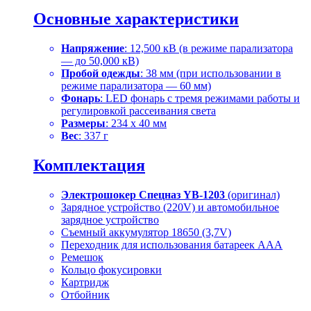
Основные характеристики
Напряжение
: 12,500 кВ (в режиме парализатора
— до 50,000 кВ)
Пробой одежды
: 38 мм (при использовании в
режиме парализатора — 60 мм)
Фонарь
: LED фонарь с тремя режимами работы и
регулировкой рассеивания света
Размеры
: 234 x 40 мм
Вес
: 337 г
Комплектация
Электрошокер Спецназ YB-1203
(оригинал)
Зарядное устройство (220V) и автомобильное
зарядное устройство
Съемный аккумулятор 18650 (3,7V)
Переходник для использования батареек AAA
Ремешок
Кольцо фокусировки
Картридж
Отбойник