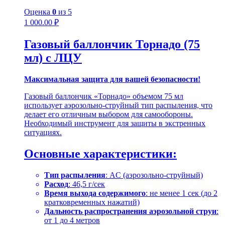
Оценка
0
из 5
1 000.00
₽
Газовый баллончик Торнадо (75
мл) с ЛЦУ
Максимальная защита для вашей безопасности!
Газовый баллончик «Торнадо» объемом 75 мл
использует аэрозольно-струйный тип распыления, что
делает его отличным выбором для самообороны.
Необходимый инструмент для защиты в экстренных
ситуациях.
Основные характеристики:
Тип распыления
: АC (аэрозольно-струйный)
Расход
: 46,5 г/сек
Время выхода содержимого
: не менее 1 сек (до 2
кратковременных нажатий)
Дальность распространения аэрозольной струи
:
от 1 до 4 метров