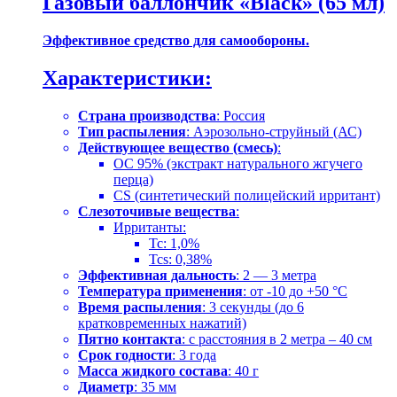
Газовый баллончик «Black» (65 мл)
Эффективное средство для самообороны.
Характеристики:
Страна производства
: Россия
Тип распыления
: Аэрозольно-струйный (АС)
Действующее вещество (смесь)
:
OC 95% (экстракт натурального жгучего
перца)
CS (синтетический полицейский ирритант)
Слезоточивые вещества
:
Ирританты:
Tc: 1,0%
Tcs: 0,38%
Эффективная дальность
: 2 — 3 метра
Температура применения
: от -10 до +50 °C
Время распыления
: 3 секунды (до 6
кратковременных нажатий)
Пятно контакта
: с расстояния в 2 метра – 40 см
Срок годности
: 3 года
Масса жидкого состава
: 40 г
Диаметр
: 35 мм