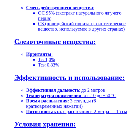
Смесь действующего вещества
:
OC 95% (экстракт натурального жгучего
перца)
CS (полицейский ирритант, синтетическое
вещество, используемое в других странах)
Слезоточивые вещества:
Ирританты
:
Tc: 1,0%
Tcs: 0,83%
Эффективность и использование:
Эффективная дальность
: до 2 метров
Температура применения
: от -10 до +50 °C
Время распыления
: 3 секунды (6
кратковременных нажатий)
Пятно контакта
: с расстояния в 2 метра — 15 см
Условия хранения: