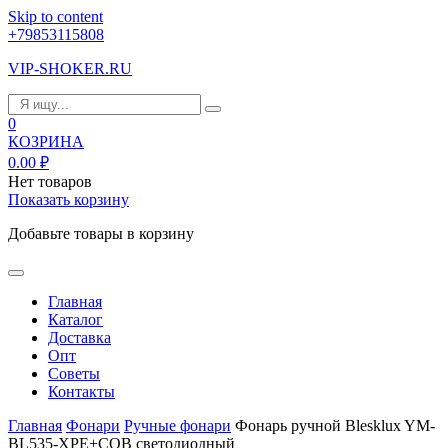
Skip to content
+79853115808
VIP-SHOKER.RU
0
КОЗРИНА
0.00
₽
Нет товаров
Показать корзину
Добавьте товары в корзину
Главная
Каталог
Доставка
Опт
Советы
Контакты
Главная
Фонари
Ручные фонари
Фонарь ручной Blesklux YM-
BL535-XPE+COB светодиодный