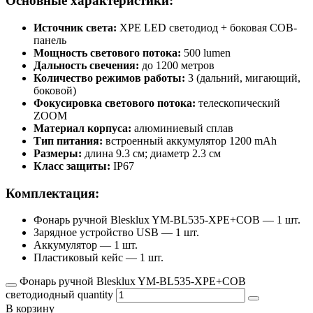
Основные характеристики:
Источник света:
XPE LED светодиод + боковая COB-
панель
Мощность светового потока:
500 lumen
Дальность свечения:
до 1200 метров
Количество режимов работы:
3 (дальний, мигающий,
боковой)
Фокусировка светового потока:
телескопический
ZOOM
Материал корпуса:
алюминиевый сплав
Тип питания:
встроенный аккумулятор 1200 mAh
Размеры:
длина 9.3 см; диаметр 2.3 см
Класс защиты:
IP67
Комплектация:
Фонарь ручной Blesklux YM-BL535-XPE+COB — 1 шт.
Зарядное устройство USB — 1 шт.
Аккумулятор — 1 шт.
Пластиковый кейс — 1 шт.
Фонарь ручной Blesklux YM-BL535-XPE+COB
светодиодный quantity
В корзину