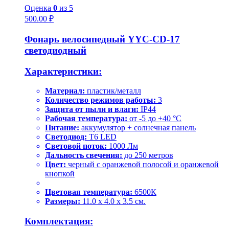
Оценка
0
из 5
500.00
₽
Фонарь велосипедный YYC-CD-17
светодиодный
Характеристики:
Материал:
пластик/металл
Количество режимов работы:
3
Защита от пыли и влаги:
IP44
Рабочая температура:
от -5 до +40 °C
Питание:
аккумулятор + солнечная панель
Светодиод:
T6 LED
Световой поток:
1000 Лм
Дальность свечения:
до 250 метров
Цвет:
черный с оранжевой полосой и оранжевой
кнопкой
Цветовая температура:
6500К
Размеры:
11.0 х 4.0 х 3.5 см.
Комплектация: