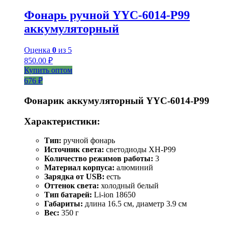
Фонарь ручной YYC-6014-Р99
аккумуляторный
Оценка
0
из 5
850.00
₽
Купить оптом
676 ₽
Фонарик аккумуляторный YYC-6014-P99
Характеристики:
Тип:
ручной фонарь
Источник света:
светодиоды XH-P99
Количество режимов работы:
3
Материал корпуса:
алюминий
Зарядка от USB:
есть
Оттенок света:
холодный белый
Тип батарей:
Li-ion 18650
Габариты:
длина 16.5 см, диаметр 3.9 см
Вес:
350 г