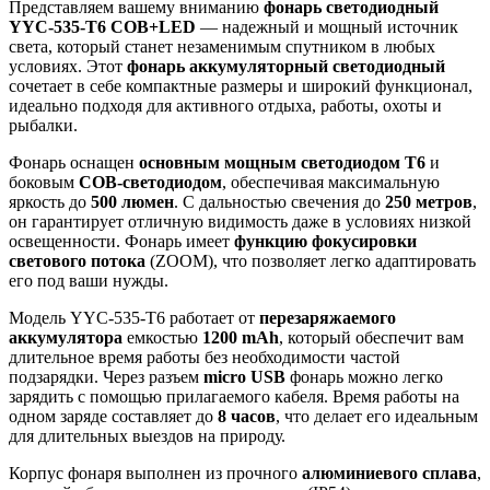
Представляем вашему вниманию
фонарь светодиодный
YYC-535-T6 COB+LED
— надежный и мощный источник
света, который станет незаменимым спутником в любых
условиях. Этот
фонарь аккумуляторный светодиодный
сочетает в себе компактные размеры и широкий функционал,
идеально подходя для активного отдыха, работы, охоты и
рыбалки.
Фонарь оснащен
основным мощным светодиодом T6
и
боковым
COB-светодиодом
, обеспечивая максимальную
яркость до
500 люмен
. С дальностью свечения до
250 метров
,
он гарантирует отличную видимость даже в условиях низкой
освещенности. Фонарь имеет
функцию фокусировки
светового потока
(ZOOM), что позволяет легко адаптировать
его под ваши нужды.
Модель YYC-535-T6 работает от
перезаряжаемого
аккумулятора
емкостью
1200 mAh
, который обеспечит вам
длительное время работы без необходимости частой
подзарядки. Через разъем
micro USB
фонарь можно легко
зарядить с помощью прилагаемого кабеля. Время работы на
одном заряде составляет до
8 часов
, что делает его идеальным
для длительных выездов на природу.
Корпус фонаря выполнен из прочного
алюминиевого сплава
,