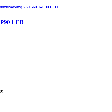
-Р90 LED
D
0)