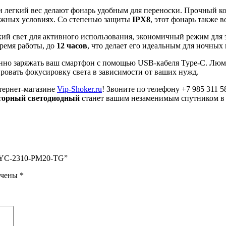
 легкий вес делают фонарь удобным для переноски. Прочный к
ложных условиях. Со степенью защиты
IPX8
, этот фонарь также 
ий свет для активного использования, экономичный режим для 
ремя работы, до
12 часов
, что делает его идеальным для ночных
ренно заряжать ваш смартфон с помощью USB-кабеля Type-C. Люм
ровать фокусировку света в зависимости от ваших нужд.
тернет-магазине
Vip-Shoker.ru
! Звоните по телефону +7 985 311
торный светодиодный
станет вашим незаменимым спутником в
 YYC-2310-PM20-TG”
ечены
*