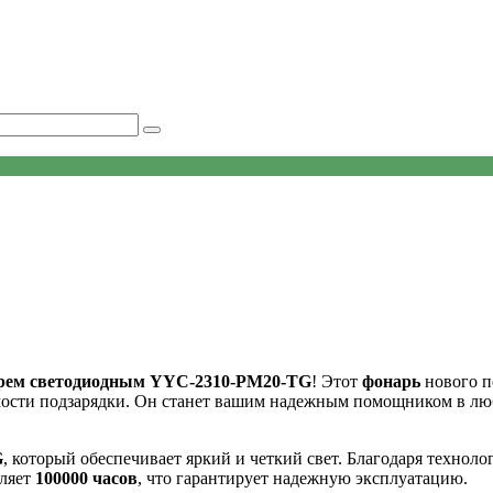
рем светодиодным YYC-2310-PM20-TG
! Этот
фонарь
нового п
имости подзарядки. Он станет вашим надежным помощником в лю
G
, который обеспечивает яркий и четкий свет. Благодаря техноло
вляет
100000 часов
, что гарантирует надежную эксплуатацию.