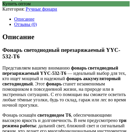
Купить оптом
Категория:
Ручные фонари
Описание
Отзывы (0)
Описание
Фонарь светодиодный перезаряжаемый YYC-
532-T6
Представляем вашему вниманию
фонарь светодиодный
перезаряжаемый YYC-532-T6
— идеальный выбор для тех,
кто ищет мощный и надежный
фонарь аккумуляторный
светодиодный
. Этот
фонарь
станет незаменимым
помощником в повседневной жизни, на природе или в
экстренных ситуациях. С его помощью вы сможете осветить
любые тёмные уголки, будь то склад, гараж или лес во время
ночной прогулки.
Фонарь оснащён
светодиодом T6
, обеспечивающими
высокую яркость и долговечность. В нем предусмотрено
три
режима работы
: дальний свет, ближний свет и сигнальный
режим, что делает его многофункциональным инструментом.