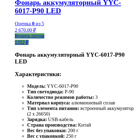
Фонарь аккумуляторный YYC-
6017-Р90 LED
Оценка
0
из 5
2 670.00
₽
Купить оптом
1352 ₽
Фонарь аккумуляторный YYC-6017-P90
LED
Характеристики:
Модель:
YYC-6017-P90
Тип светодиода:
P-90
Количество режимов работы:
3
Материал корпуса:
алюминиевый сплав
Тип элемента питания:
встроенный аккумулятор
(2 x 26650)
Зарядка:
USB-кабель
Страна производства:
Китай
Вес без упаковки:
200 г
Вес с упаковкой:
250 г