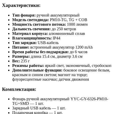
Характеристики:
Тип фонаря:
ручной аккумуляторный
Модель светодиода:
PM10-TG, TG + COB
Мощность светового потока:
1000 люмен
Дальность свечения:
до 250 метров
Материал корпуса:
алюминиевый сплав
Влагозащищённость:
IP44
Тип зарядки:
USB-кабель
Питание:
встроенный аккумулятор 1200 mAh
Время работы без подзарядки:
до 6 часов
Размеры:
длина 15.4 см, диаметр 3.6 см
Вес:
235 г
Режимы работы:
яркий свет, экономичный, стробоскоп
Дополнительные функции:
боковое освещение белым,
красным и синим светом; магнит на торце;
флуоресцентные насечки; датчик движения
Комплектация:
Фонарь ручной аккумуляторный YYC-GY-6326-PM10-
TG+SMD — 1 шт.
Зарядный USB кабель — 1 шт.
Подарочная коробка — 1 шт.