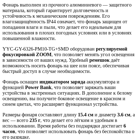
Фонарь выполнен из прочного алюминиевого — защитного
материала, который гарантирует долговечность и
устойчивость к механическим повреждениям. Его
влагозащищённость IP44 означает, что фонарь защищен от
попадания влаги и пыли, что делает его идеальным для
использования в плохих погодных условиях или в условиях
повышенной влажности.
YYC-GY-6326-PM10-TG+SMD оборудован
регулируемой
фокусировкой ZOOM
, что позволяет менять угол освещения
в зависимости от ваших нужд. Удобный
ремешок
даёт
возможность носить фонарь на шее или поясе, обеспечивая
быстрый доступ в случае необходимости.
Фонарь оснащен
индикатором заряда
аккумулятора и
функцией
Power Bank
, что позволяет заряжать ваши
устройства в экстренных ситуациях. В дополнение к белому
освещению, вы получите боковое освещение в красном и
синем цветах, что расширяет функционал устройства.
Размеры фонаря составляют длину
15.4 см
и диаметр
3.6 см
, а
вес — всего
235 г
, что делает его лёгким и удобным в
использовании. Время работы без подзарядки достигает
6
часов
, что позволяет использовать фонарь без беспокойства о
его разрядке.