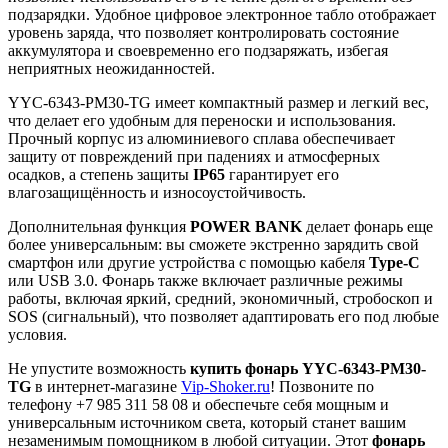
подзарядки. Удобное цифровое электронное табло отображает
уровень заряда, что позволяет контролировать состояние
аккумулятора и своевременно его подзаряжать, избегая
неприятных неожиданностей.
YYC-6343-PM30-TG имеет компактный размер и легкий вес,
что делает его удобным для переноски и использования.
Прочный корпус из алюминиевого сплава обеспечивает
защиту от повреждений при падениях и атмосферных
осадков, а степень защиты
IP65
гарантирует его
влагозащищённость и износоустойчивость.
Дополнительная функция
POWER BANK
делает фонарь еще
более универсальным: вы сможете экстренно зарядить свой
смартфон или другие устройства с помощью кабеля
Type-C
или USB 3.0. Фонарь также включает различные режимы
работы, включая яркий, средний, экономичный, стробоскоп и
SOS (сигнальный), что позволяет адаптировать его под любые
условия.
Не упустите возможность
купить фонарь YYC-6343-PM30-
TG
в интернет-магазине
Vip-Shoker.ru
! Позвоните по
телефону +7 985 311 58 08 и обеспечьте себя мощным и
универсальным источником света, который станет вашим
незаменимым помощником в любой ситуации. Этот
фонарь