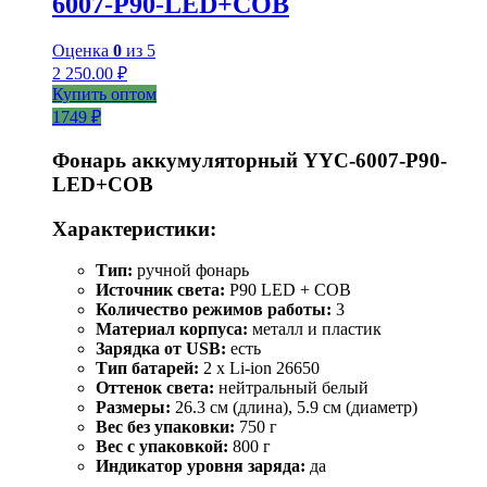
6007-Р90-LED+COB
Оценка
0
из 5
2 250.00
₽
Купить оптом
1749 ₽
Фонарь аккумуляторный YYC-6007-P90-
LED+COB
Характеристики:
Тип:
ручной фонарь
Источник света:
P90 LED + COB
Количество режимов работы:
3
Материал корпуса:
металл и пластик
Зарядка от USB:
есть
Тип батарей:
2 х Li-ion 26650
Оттенок света:
нейтральный белый
Размеры:
26.3 см (длина), 5.9 см (диаметр)
Вес без упаковки:
750 г
Вес с упаковкой:
800 г
Индикатор уровня заряда:
да