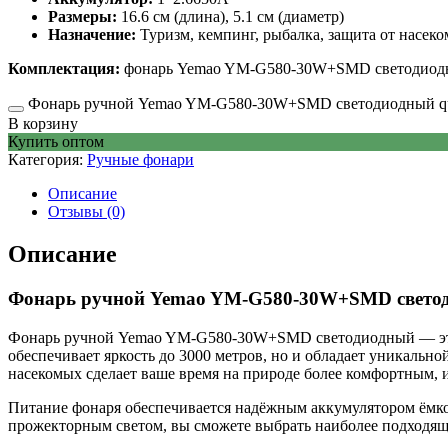
Размеры:
16.6 см (длина), 5.1 см (диаметр)
Назначение:
Туризм, кемпинг, рыбалка, защита от насек
Комплектация:
фонарь Yemao YM-G580-30W+SMD светодиодный
Фонарь ручной Yemao YM-G580-30W+SMD светодиодный qu
В корзину
Купить оптом
Категория:
Ручные фонари
Описание
Отзывы (0)
Описание
Фонарь ручной Yemao YM-G580-30W+SMD свето
Фонарь ручной Yemao YM-G580-30W+SMD светодиодный — это м
обеспечивает яркость до 3000 метров, но и обладает уникальн
насекомых сделает ваше время на природе более комфортным, 
Питание фонаря обеспечивается надёжным аккумулятором ёмкост
прожекторным светом, вы сможете выбрать наиболее подходяще