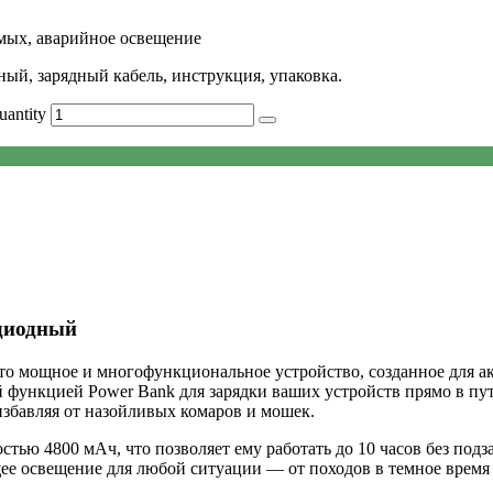
омых, аварийное освещение
, зарядный кабель, инструкция, упаковка.
antity
диодный
ощное и многофункциональное устройство, созданное для акти
ой функцией Power Bank для зарядки ваших устройств прямо в п
избавляя от назойливых комаров и мошек.
ью 4800 мАч, что позволяет ему работать до 10 часов без подз
е освещение для любой ситуации — от походов в темное время 