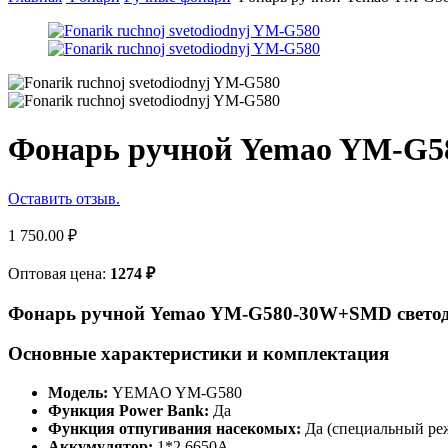
Фонарь ручной Yemao YM-G5
Оставить отзыв.
1 750.00
₽
Оптовая цена:
1274
₽
Фонарь ручной Yemao YM-G580-30W+SMD свето
Основные характеристики и комплектация
Модель:
YEMAO YM-G580
Функция Power Bank:
Да
Функция отпугивания насекомых:
Да (специальный ре
Аккумулятор:
1*2.6650A