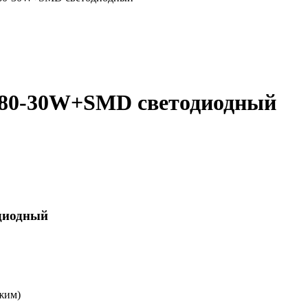
80-30W+SMD светодиодный
диодный
жим)