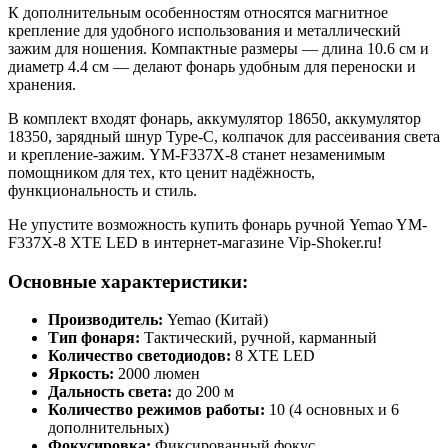
К дополнительным особенностям относятся магнитное
крепление для удобного использования и металлический
зажим для ношения. Компактные размеры — длина 10.6 см и
диаметр 4.4 см — делают фонарь удобным для переноски и
хранения.
В комплект входят фонарь, аккумулятор 18650, аккумулятор
18350, зарядный шнур Type-C, колпачок для рассеивания света
и крепление-зажим. YM-F337X-8 станет незаменимым
помощником для тех, кто ценит надёжность,
функциональность и стиль.
Не упустите возможность купить фонарь ручной Yemao YM-
F337X-8 XTE LED в интернет-магазине Vip-Shoker.ru!
Основные характеристики:
Производитель:
Yemao (Китай)
Тип фонаря:
Тактический, ручной, карманный
Количество светодиодов:
8 XTE LED
Яркость:
2000 люмен
Дальность света:
до 200 м
Количество режимов работы:
10 (4 основных и 6
дополнительных)
Фокусировка:
Фиксированный фокус