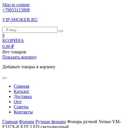
Skip to content
+79853115808
VIP-SHOKER.RU
0
КОЗРИНА
0.00
₽
Нет товаров
Показать корзину
Добавьте товары в корзину
Главная
Каталог
Доставка
Опт
Советы
Контакты
Главная
Фонари
Ручные фонари
Фонарь ручной Yemao YM-
F337X-8 XTE LED светодиодный