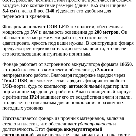
воздухе. Его компактные размеры (длина
16.5 см
и ширина
5.4 см
) и легкий вес (
140 г
) делают его удобным для
переноски и хранения.
Фонарик использует
COB LED
технологии, обеспечивая
мощность до
5W
и дальность освещения до
200 метров
. Он
обладает шестью режимами работы, что позволяет
адаптировать яркость под ваши нужды. В конструкции фонаря
предусмотрен переключатель дисплея мощности, что делает
его использование интуитивно понятным.
Фонарь работает от встроенного аккумулятора формата
18650
,
который включен в комплект и обеспечит до
3 часов
непрерывного работы. Благодаря поддержке зарядки через
Тип-C USB
, вы можете легко зарядить фонарик от любого
USB-порта, будь то компьютер, автомобильный адаптер или
портативное зарядное устройство. Влагозащищенный корпус
с рейтингом
IP24
защищает его от воздействия влаги и пыли,
что делает его идеальным для использования в различных
погодных условиях.
Изготавливается фонарь из прочных материалов, включая
стекло и пластик, что обеспечивает
ударопрочность
и
долговечность. Этот
фонарь аккумуляторный
светодиодный
также предлагает два варианта оттенка света: