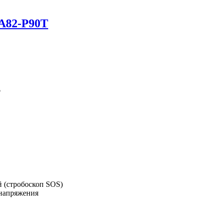
A82-P90T
T
 (стробоскоп SOS)
 напряжения