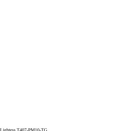
Lightess T407-PM10-TG