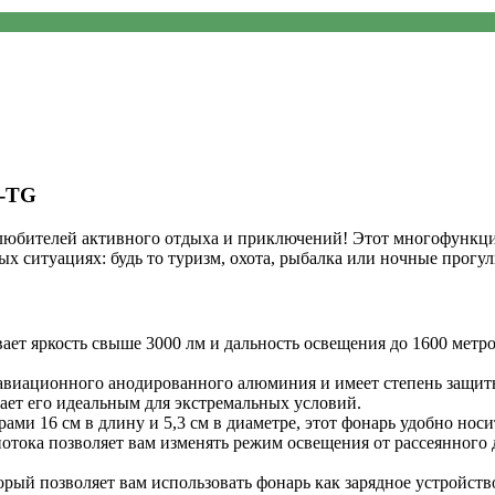
0-TG
 любителей активного отдыха и приключений! Этот многофунк
ситуациях: будь то туризм, охота, рыбалка или ночные прогул
т яркость свыше 3000 лм и дальность освещения до 1600 метро
виационного анодированного алюминия и имеет степень защиты 
лает его идеальным для экстремальных условий.
ами 16 см в длину и 5,3 см в диаметре, этот фонарь удобно носи
тока позволяет вам изменять режим освещения от рассеянного д
ый позволяет вам использовать фонарь как зарядное устройство