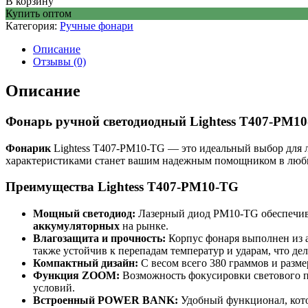
В корзину
Купить оптом
Категория:
Ручные фонари
Описание
Отзывы (0)
Описание
Фонарь ручной светодиодный Lightess T407-PM1
Фонарик
Lightess T407-PM10-TG — это идеальный выбор для
характеристиками станет вашим надежным помощником в любых 
Преимущества Lightess T407-PM10-TG
Мощный светодиод:
Лазерный диод PM10-TG обеспечивае
аккумуляторных
на рынке.
Влагозащита и прочность:
Корпус фонаря выполнен из а
также устойчив к перепадам температур и ударам, что де
Компактный дизайн:
С весом всего 380 граммов и размер
Функция ZOOM:
Возможность фокусировки светового по
условий.
Встроенный POWER BANK:
Удобный функционал, котор