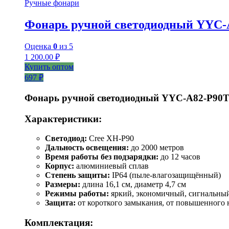
Ручные фонари
Фонарь ручной светодиодный YYC-
Оценка
0
из 5
1 200.00
₽
Купить оптом
697 ₽
Фонарь ручной светодиодный YYC-A82-P90
Характеристики:
Светодиод:
Cree XH-P90
Дальность освещения:
до 2000 метров
Время работы без подзарядки:
до 12 часов
Корпус:
алюминиевый сплав
Степень защиты:
IP64 (пыле-влагозащищённый)
Размеры:
длина 16,1 см, диаметр 4,7 см
Режимы работы:
яркий, экономичный, сигнальный
Защита:
от короткого замыкания, от повышенного
Комплектация: