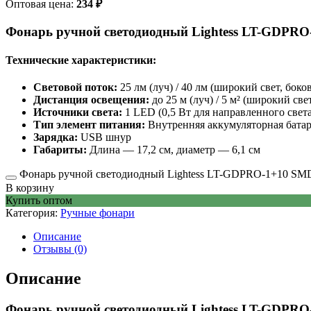
Оптовая цена:
234
₽
Фонарь ручной светодиодный Lightess LT-GDPR
Технические характеристики:
Световой поток:
25 лм (луч) / 40 лм (широкий свет, боко
Дистанция освещения:
до 25 м (луч) / 5 м² (широкий све
Источники света:
1 LED (0,5 Вт для направленного света
Тип элемент питания:
Внутренняя аккумуляторная батар
Зарядка:
USB шнур
Габариты:
Длина — 17,2 см, диаметр — 6,1 см
Фонарь ручной светодиодный Lightess LT-GDPRO-1+10 SMD 
В корзину
Купить оптом
Категория:
Ручные фонари
Описание
Отзывы (0)
Описание
Фонарь ручной светодиодный Lightess LT-GDPR