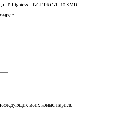
иодный Lightess LT-GDPRO-1+10 SMD”
ечены
*
ля последующих моих комментариев.