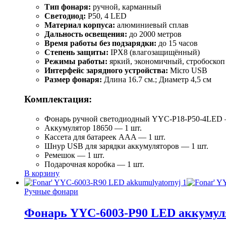
Тип фонаря:
ручной, карманный
Светодиод:
P50, 4 LED
Материал корпуса:
алюминиевый сплав
Дальность освещения:
до 2000 метров
Время работы без подзарядки:
до 15 часов
Степень защиты:
IPX8 (влагозащищённый)
Режимы работы:
яркий, экономичный, стробоскоп
Интерфейс зарядного устройства:
Micro USB
Размер фонаря:
Длина 16.7 см.; Диаметр 4,5 см
Комплектация:
Фонарь ручной светодиодный YYC-Р18-Р50-4LED 
Аккумулятор 18650 — 1 шт.
Кассета для батареек AAA — 1 шт.
Шнур USB для зарядки аккумуляторов — 1 шт.
Ремешок — 1 шт.
Подарочная коробка — 1 шт.
В корзину
Ручные фонари
Фонарь YYC-6003-Р90 LED аккуму