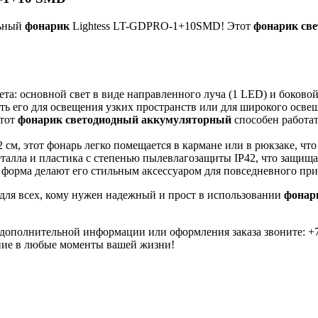
льный
фонарик
Lightess LT-GDPRO-1+10SMD! Этот
фонарик св
ета: основной свет в виде направленного луча (1 LED) и боково
ь его для освещения узких пространств или для широкого осве
этот
фонарик светодиодный аккумуляторный
способен работат
2 см, этот фонарь легко помещается в кармане или в рюкзаке, что
талла и пластика с степенью пылевлагозащиты IP42, что защищае
форма делают его стильным аксессуаром для повседневного пр
ля всех, кому нужен надежный и прост в использовании
фонар
я дополнительной информации или оформления заказа звоните: +7
ние в любые моменты вашей жизни!