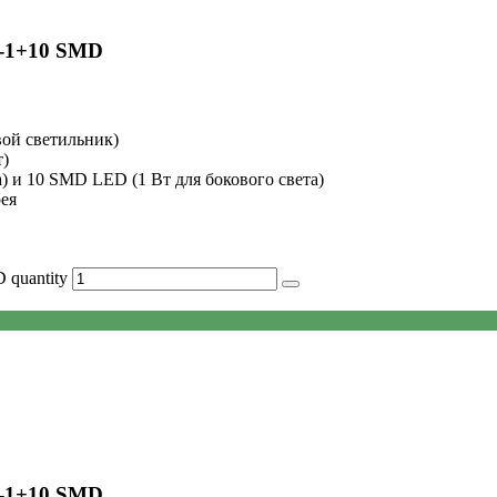
O-1+10 SMD
вой светильник)
т)
) и 10 SMD LED (1 Вт для бокового света)
ея
quantity
O-1+10 SMD