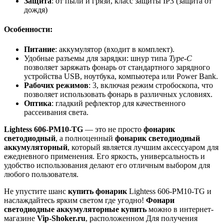
Защита
: от пыли и грязи, класс защиты IP3 (защита от
дождя)
Особенности:
Питание
: аккумулятор (входит в комплект).
Удобные разъемы для зарядки: шнур типа
Type-C
позволяет заряжать фонарь от стандартного зарядного
устройства USB, ноутбука, компьютера или Power Bank.
Рабочих режимов
: 3, включая режим стробоскопа, что
позволяет использовать фонарь в различных условиях.
Оптика
: гладкий рефлектор для качественного
рассеивания света.
Lightess 606-PM10-TG
— это не просто
фонарик
светодиодный
, а полноценный
фонарик светодиодный
аккумуляторный
, который является лучшим аксессуаром для
ежедневного применения. Его яркость, универсальность и
удобство использования делают его отличным выбором для
любого пользователя.
Не упустите шанс
купить фонарик
Lightess 606-PM10-TG и
наслаждайтесь ярким светом где угодно!
Фонари
светодиодные аккумуляторные купить
можно в интернет-
магазине
Vip-Shoker.ru
, расположенном Для получения