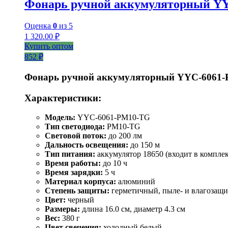
Фонарь ручной аккумуляторный Y
Оценка
0
из 5
1 320.00
₽
Купить оптом
852 ₽
Фонарь ручной аккумуляторный YYC-6061
Характеристики:
Модель:
YYC-6061-РM10-TG
Тип светодиода:
PM10-TG
Световой поток:
до 200 лм
Дальность освещения:
до 150 м
Тип питания:
аккумулятор 18650 (входит в комплек
Время работы:
до 10 ч
Время зарядки:
5 ч
Материал корпуса:
алюминий
Степень защиты:
герметичный, пыле- и влагозащ
Цвет:
черный
Размеры:
длина 16.0 см, диаметр 4.3 см
Вес:
380 г
Цвет свечения:
холодный белый