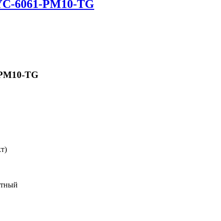
YC-6061-РM10-TG
-РM10-TG
т)
итный