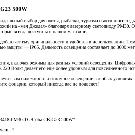
-G23 500W
еальный выбор для охоты, рыбалки, туризма и активного отды
ожий на «меч Джедая» благодаря лазерному светодиоду PM30. О
оторые всегда доступны в нашем магазине.
 добавляет ему оригинальности и удобства в использовании. Поми
ью защиты — IP65. Дальность освещения составляет до 3000 мет
ния, включая режимы для разных условий освещения. Цифровая 
ь 220 Вольт делает его ещё более удобным для повседневного ис
ечит вам надежность и отличное освещение в любых условиях. З
ите фонарик, который никогда вас не подведет!
 H-3418-PM30-TG/Coba CB-G23 500W”
ечены
*