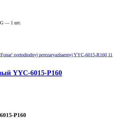
G — 1 шт.
мый YYC-6015-Р160
6015-P160