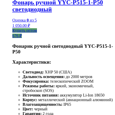
Фонарь ручной YYC-P515-1-P50
светодиодный
Оценка
0
из 5
1 050.00
₽
Купить оптом
676 ₽
Фонарик ручной светодиодный YYC-Р515-1-
Р50
Характеристики:
Светодиод:
XHP 50 (США)
Дальность освещения:
до 2000 метров
Фокусировка:
телескопический ZOOM
Режимы работы:
яркий, экономичный,
стробоскоп (SOS)
Источник питания:
аккумулятор Li-Ion 18650
Корпус:
металлический (авиационный алюминий)
Влагозащищенность:
IP65
Цвет:
черный
Гарантия:
2 года