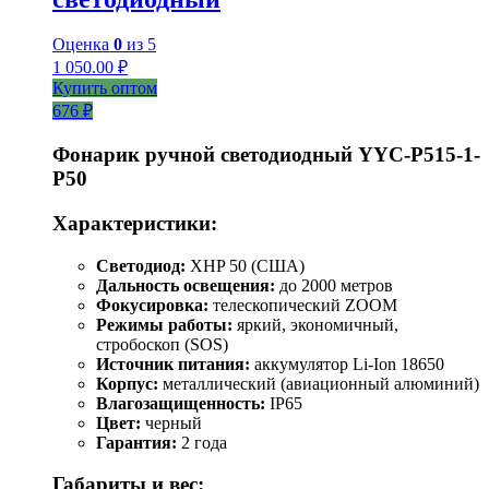
Оценка
0
из 5
1 050.00
₽
Купить оптом
676 ₽
Фонарик ручной светодиодный YYC-Р515-1-
Р50
Характеристики:
Светодиод:
XHP 50 (США)
Дальность освещения:
до 2000 метров
Фокусировка:
телескопический ZOOM
Режимы работы:
яркий, экономичный,
стробоскоп (SOS)
Источник питания:
аккумулятор Li-Ion 18650
Корпус:
металлический (авиационный алюминий)
Влагозащищенность:
IP65
Цвет:
черный
Гарантия:
2 года
Габариты и вес: