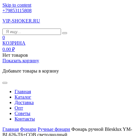
Skip to content
+79853115808
VIP-SHOKER.RU
0
КОЗРИНА
0.00
₽
Нет товаров
Показать корзину
Добавьте товары в корзину
Главная
Каталог
Доставка
Опт
Советы
Контакты
Главная
Фонари
Ручные фонари
Фонарь ручной Blesklux YM-
BL626-T6+COB светодиодный