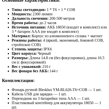
Основные характеристики:
Типы светодиодов:
1 * T6 + 1 * COB
Мощность:
2300 люмен
Дальность свечения:
200-500 метров
Время работы:
до 2 часов
Источник питания:
АКБ 18650 (входит в комплект) или
3 * батареи AAA (не входят в комплект)
Материал:
Корпус из алюминиевого сплава + магнит
Режимы работы:
4 (яркий, экономный, боковой COB,
стробоскоп COB)
Степень защиты:
IPX6
Цвет корпуса:
Черный
Размеры:
Длина 14.8 см (без фокусировки), длина 16.5
см (с фокусировкой)
Вес с упаковкой:
210 г
Вес фонаря без АКБ:
144 г
Комплектация:
Фонарь ручной Blesklux YM-BL626-T6+COB — 1 шт.
Кабель USB для зарядки — 1 шт.
Переходник на 3 батарейки типа AAA — 1 шт.
Пластиковый контейнер для аккумулятора 18650 — 1
шт.