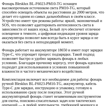
Фонарь Blesklux BL-F6023-PM10-TG оснащен
высокопрочным источником света PM10-TG, который
способен освещать объекты на расстоянии до 2000 метров, что
делает его одним из самых дальнобойных в своём классе.
Устройство имеет три режима работы: яркий, экономичный и
SOS, что позволяет адаптировать интенсивность света в
зависимости от ваших нужд. Белый луч обеспечит отличное
освещение в темноте, а цифровая индикация уровня заряда
аккумулятора позволит вам всегда быть в курсе заряда и не
оказаться без света в неподходящий момент.
Фонарь работает на аккумуляторе 18650 и имеет порт зарядки
Type-C, что упрощает процесс подзарядки. Такой подход
позволяет быстро и удобно заряжать фонарь в любых
условиях. Благодаря прочному корпусу, этот фонарь идеально
подходит для использования в условиях повышенной
влажности и частого механического воздействия.
Комплектация включает все необходимое для работы: фонарь
ручной Blesklux BL-F6023-PM10-TG, аккумулятор, кабель
Type-C для зарядки, инструкцию и упаковку, готовую к
использованию сразу после покупки. Этот ручной
аккумуляторный фонарь станет незаменимым инструментом
для охоты, поисково-спасательных задач или тактических
операций — в любой деятельности, требующей мощного и