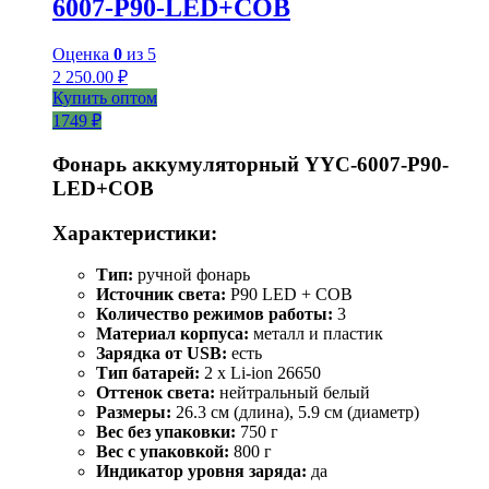
6007-Р90-LED+COB
Оценка
0
из 5
2 250.00
₽
Купить оптом
1749 ₽
Фонарь аккумуляторный YYC-6007-P90-
LED+COB
Характеристики:
Тип:
ручной фонарь
Источник света:
P90 LED + COB
Количество режимов работы:
3
Материал корпуса:
металл и пластик
Зарядка от USB:
есть
Тип батарей:
2 х Li-ion 26650
Оттенок света:
нейтральный белый
Размеры:
26.3 см (длина), 5.9 см (диаметр)
Вес без упаковки:
750 г
Вес с упаковкой:
800 г
Индикатор уровня заряда:
да