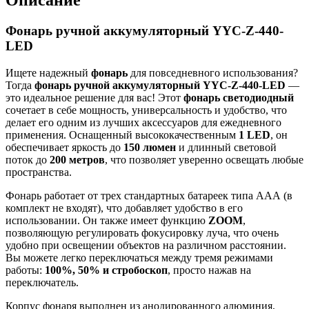
Описание
Фонарь ручной аккумуляторный YYC-Z-440-
LED
Ищете надежный
фонарь
для повседневного использования?
Тогда
фонарь ручной аккумуляторный YYC-Z-440-LED
—
это идеальное решение для вас! Этот
фонарь светодиодный
сочетает в себе мощность, универсальность и удобство, что
делает его одним из лучших аксессуаров для ежедневного
применения. Оснащенный высококачественным
1 LED
, он
обеспечивает яркость до
150 люмен
и длинный световой
поток до
200 метров
, что позволяет уверенно освещать любые
пространства.
Фонарь работает от трех стандартных батареек типа AAА (в
комплект не входят), что добавляет удобство в его
использовании. Он также имеет функцию
ZOOM
,
позволяющую регулировать фокусировку луча, что очень
удобно при освещении объектов на различном расстоянии.
Вы можете легко переключаться между тремя режимами
работы:
100%, 50% и стробоскоп
, просто нажав на
переключатель.
Корпус фонаря выполнен из анодированного алюминия,