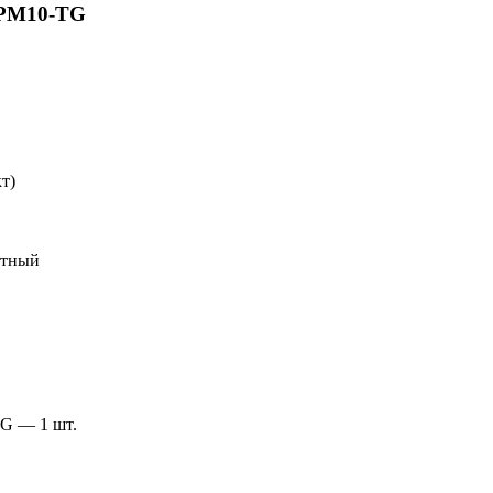
-РM10-TG
т)
итный
G — 1 шт.