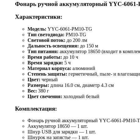
Фонарь ручной аккумуляторный YYC-6061
Характеристики:
Модель:
YYC-6061-РM10-TG
Тип светодиода:
PM10-TG
Световой поток:
до 200 лм
Дальность освещения:
до 150 м
Тип питания:
аккумулятор 18650 (входит в комплек
Время работы:
до 10 ч
Время зарядки:
5 ч
Материал корпуса:
алюминий
Степень защиты:
герметичный, пыле- и влагозащ
Цвет:
черный
Размеры:
длина 16.0 см, диаметр 4.3 см
Вес:
380 г
Цвет свечения:
холодный белый
Комплектация:
Фонарь ручной аккумуляторный YYC-6061-РM10-T
Аккумулятор 18650 — 1 шт.
Шнур USB для зарядки — 1 шт.
Шнурок на запястье — 1 шт.