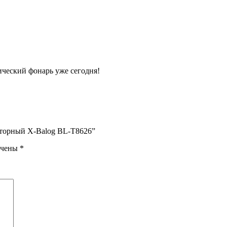
ческий фонарь уже сегодня!
яторный X-Balog BL-T8626”
ечены
*