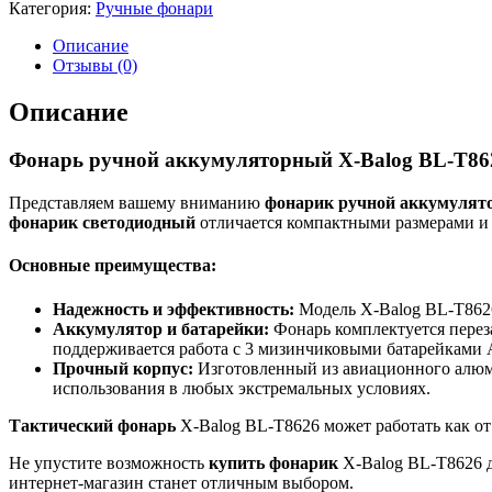
Категория:
Ручные фонари
Описание
Отзывы (0)
Описание
Фонарь ручной аккумуляторный X-Balog BL-T86
Представляем вашему вниманию
фонарик ручной аккумулят
фонарик светодиодный
отличается компактными размерами и л
Основные преимущества:
Надежность и эффективность:
Модель X-Balog BL-T8626
Аккумулятор и батарейки:
Фонарь комплектуется перез
поддерживается работа с 3 мизинчиковыми батарейками 
Прочный корпус:
Изготовленный из авиационного алюми
использования в любых экстремальных условиях.
Тактический фонарь
X-Balog BL-T8626 может работать как от 
Не упустите возможность
купить фонарик
X-Balog BL-T8626 д
интернет-магазин станет отличным выбором.