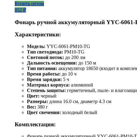
Купить оптом
852 ₽
Фонарь ручной аккумуляторный YYC-6061
Характеристики:
Модель:
YYC-6061-РM10-TG
Тип светодиода:
PM10-TG
Световой поток:
до 200 лм
Дальность освещения:
до 150 м
Тип питания:
аккумулятор 18650 (входит в комплек
Время работы:
до 10 ч
Время зарядки:
5 ч
Материал корпуса:
алюминий
Степень защиты:
герметичный, пыле- и влагозащ
Цвет:
черный
Размеры:
длина 16.0 см, диаметр 4.3 см
Вес:
380 г
Цвет свечения:
холодный белый
Комплектация:
Фонарь ручной аккумуляторный YYC-6061-РM10-T