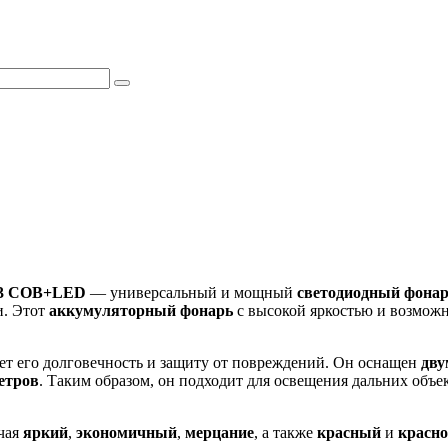
93 COB+LED
— универсальный и мощный
светодиодный фонар
и. Этот
аккумуляторный фонарь
с высокой яркостью и возмож
ает его долговечность и защиту от повреждений. Он оснащен
дву
етров
. Таким образом, он подходит для освещения дальних объе
чая
яркий
,
экономичный
,
мерцание
, а также
красный
и
красно