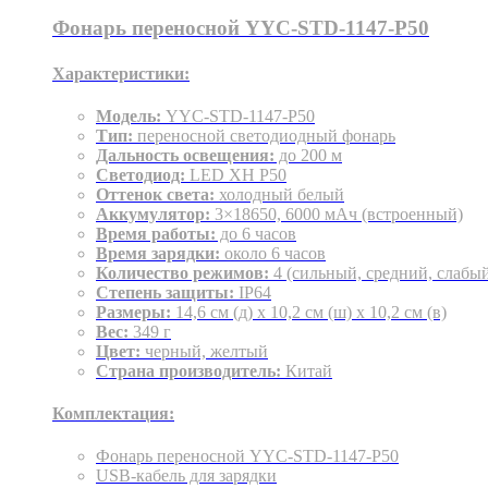
Фонарь переносной YYC-STD-1147-P50
Характеристики:
Модель:
YYC-STD-1147-P50
Тип:
переносной светодиодный фонарь
Дальность освещения:
до 200 м
Светодиод:
LED XH P50
Оттенок света:
холодный белый
Аккумулятор:
3×18650, 6000 мАч (встроенный)
Время работы:
до 6 часов
Время зарядки:
около 6 часов
Количество режимов:
4 (сильный, средний, слабы
Степень защиты:
IP64
Размеры:
14,6 см (д) x 10,2 см (ш) x 10,2 см (в)
Вес:
349 г
Цвет:
черный, желтый
Страна производитель:
Китай
Комплектация:
Фонарь переносной YYC-STD-1147-P50
USB-кабель для зарядки