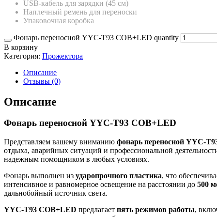
USB-кабель для зарядки (45 см)
Наплечный ремень для переноски
Упаковочная коробка
Фонарь переносной YYC-T93 COB+LED quantity
В корзину
Категория:
Прожектора
Описание
Отзывы (0)
Описание
Фонарь переносной YYC-T93 COB+LED
Представляем вашему вниманию
фонарь переносной YYC-T
отдыха, аварийных ситуаций и профессиональной деятельност
надежным помощником в любых условиях.
Фонарь выполнен из
ударопрочного пластика
, что обеспечив
интенсивное и равномерное освещение на расстоянии до
500 м
дальнобойный источник света.
YYC-T93 COB+LED
предлагает
пять режимов работы
, вклю