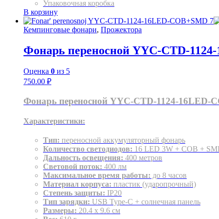
Упаковочная коробка
В корзину
Кемпинговые фонари
,
Прожектора
Фонарь переносной YYC-CTD-112
Оценка
0
из 5
750.00
₽
Фонарь переносной YYC-CTD-1124-16LED
Характеристики:
Тип:
переносной аккумуляторный фонарь
Количество светодиодов:
16 LED 3W + COB + S
Дальность освещения:
400 метров
Световой поток:
400 лм
Максимальное время работы:
до 8 часов
Материал корпуса:
пластик (ударопрочный)
Степень защиты:
IP20
Тип зарядки:
USB Type-C + солнечная панель
Размеры:
20.4 x 9.6 см