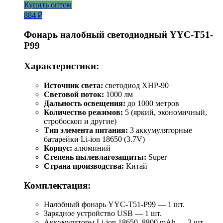
Купить оптом
884 ₽
Фонарь налобный светодиодный YYC-T51-
P99
Характеристики:
Источник света:
светодиод XHP-90
Световой поток:
1000 лм
Дальность освещения:
до 1000 метров
Количество режимов:
5 (яркий, экономичный,
стробоскоп и другие)
Тип элемента питания:
3 аккумуляторные
батарейки Li-ion 18650 (3.7V)
Корпус:
алюминий
Степень пылевлагозащиты:
Super
Страна производства:
Китай
Комплектация:
Налобный фонарь YYC-T51-P99 — 1 шт.
Зарядное устройство USB — 1 шт.
Аккумуляторы Li-ion 18650, 8800 mAh — 3 шт.