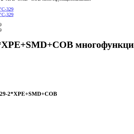
2*XPE+SMD+COB многофункц
-329-2*XPE+SMD+COB