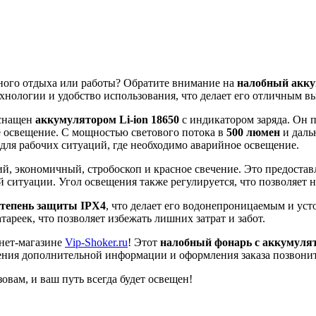
ного отдыха или работы? Обратите внимание на
налобный акк
ехнологии и удобство использования, что делает его отличным в
оснащен
аккумулятором Li-ion 18650
с индикатором заряда. Он п
е освещение. С мощностью светового потока в
500 люмен
и даль
 для рабочих ситуаций, где необходимо аварийное освещение.
й, экономичный, стробоскоп и красное свечение. Это предостав
ситуации. Угол освещения также регулируется, что позволяет на
степень защиты IPX4
, что делает его водонепроницаемым и у
тареек, что позволяет избежать лишних затрат и забот.
нет-магазине
Vip-Shoker.ru
! Этот
налобный фонарь с аккумуля
ения дополнительной информации и оформления заказа позвоните
вам, и ваш путь всегда будет освещен!