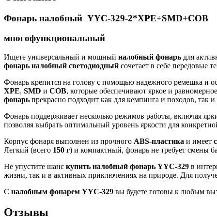
Фонарь налобный YYC-329-2*XPE+SMD+COB
многофункциональный
Ищете универсальный и мощный
налобный фонарь
для актив
фонарь налобный светодиодный
сочетает в себе передовые т
Фонарь крепится на голову с помощью надежного ремешка и 
XPE
,
SMD
и
COB
, которые обеспечивают яркое и равномерно
фонарь
прекрасно подходит как для кемпинга и походов, так и
Фонарь поддерживает несколько режимов работы, включая ярки
позволяя выбрать оптимальный уровень яркости для конкретной 
Корпус фонаря выполнен из прочного
АВS-пластика
и имеет
Легкий (всего
150 г
) и компактный, фонарь не требует смены ба
Не упустите шанс
купить налобный фонарь YYC-329
в интер
жизни, так и в активных приключениях на природе. Для получ
С
налобным фонарем YYC-329
вы будете готовы к любым вызо
Отзывы