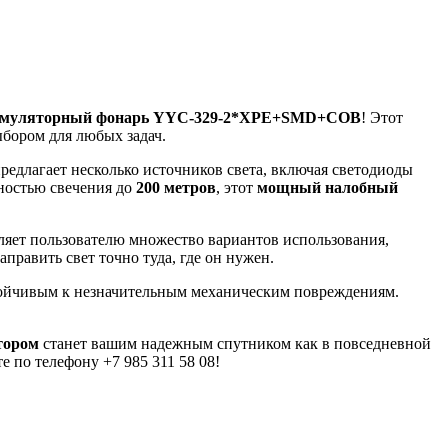
умуляторный фонарь YYC-329-2*XPE+SMD+COB
! Этот
ыбором для любых задач.
редлагает несколько источников света, включая светодиоды
ностью свечения до
200 метров
, этот
мощный налобный
ляет пользователю множество вариантов использования,
править свет точно туда, где он нужен.
стойчивым к незначительным механическим повреждениям.
тором
станет вашим надежным спутником как в повседневной
 по телефону +7 985 311 58 08!