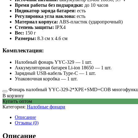
Время работы без подзарядки:
до 10 часов
Индикатор заряда батареи:
есть
Регулировка угла наклона:
есть
Материал корпуса:
АВS-пластик (ударопрочный)
Степень защиты:
IPX4
Вес:
150 г
Размеры:
8.3 см х 4.6 см
Комплектация:
Налобный фонарь YYC-329 — 1 шт.
Аккумуляторная батарея Li-ion 18650 — 1 шт.
Зарядный USB-кабель Type-C — 1 шт.
Упаковочная коробка — 1 шт.
Фонарь налобный YYC-329-2*XPE+SMD+COB многофункцио
В корзину
Купить оптом
Категория:
Налобные фонари
Описание
Отзывы (0)
Описание