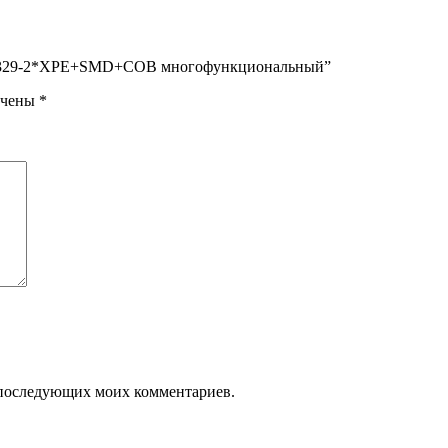
YC-329-2*XPE+SMD+COB многофункциональный”
ечены
*
ля последующих моих комментариев.