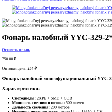
Фонарь налобный YYC-329-
Оставить отзыв.
750.00
₽
Оптовая цена:
254
₽
Фонарь налобный многофункциональный YYC
Характеристики:
Светодиоды:
2XPE + SMD + COB
Мощность светового потока:
500 люмен
Дальность свечения:
200 метров
Источник питания:
аккумулятор Li-ion 18650, 3.7 V