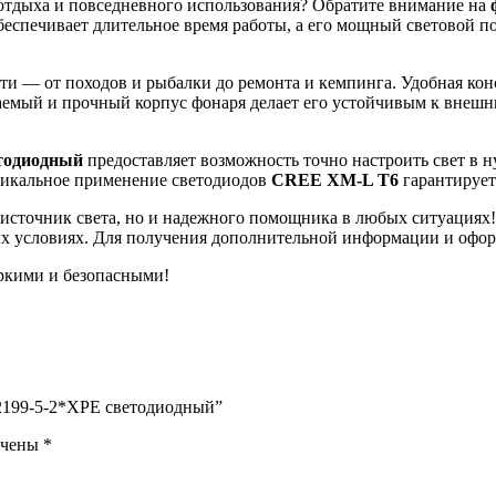
отдыха и повседневного использования? Обратите внимание на
еспечивает длительное время работы, а его мощный световой п
и — от походов и рыбалки до ремонта и кемпинга. Удобная конс
емый и прочный корпус фонаря делает его устойчивым к внешни
тодиодный
предоставляет возможность точно настроить свет в 
никальное применение светодиодов
CREE XM-L T6
гарантирует
источник света, но и надежного помощника в любых ситуациях
х условиях. Для получения дополнительной информации и оформл
ркими и безопасными!
-2199-5-2*XPE светодиодный”
ечены
*