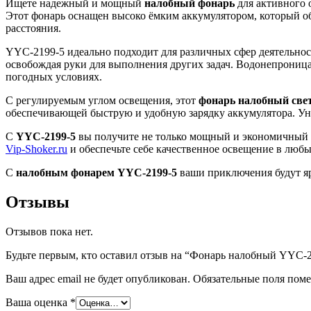
Ищете надежный и мощный
налобный фонарь
для активного 
Этот фонарь оснащен высоко ёмким аккумулятором, который об
расстояния.
YYC-2199-5 идеально подходит для различных сфер деятельност
освобождая руки для выполнения других задач. Водонепроница
погодных условиях.
С регулируемым углом освещения, этот
фонарь налобный све
обеспечивающей быструю и удобную зарядку аккумулятора. У
С
YYC-2199-5
вы получите не только мощный и экономичный 
Vip-Shoker.ru
и обеспечьте себе качественное освещение в любы
С
налобным фонарем YYC-2199-5
ваши приключения будут я
Отзывы
Отзывов пока нет.
Будьте первым, кто оставил отзыв на “Фонарь налобный YYC
Ваш адрес email не будет опубликован.
Обязательные поля пом
Ваша оценка
*