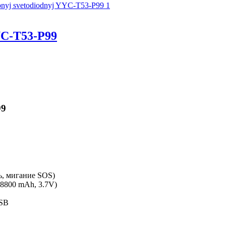
C-T53-P99
99
ь, мигание SOS)
(8800 mAh, 3.7V)
USB