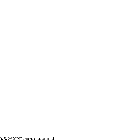
9-5-2*XPE светодиодный