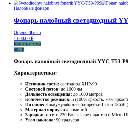
Налобные фонари
Фонарь налобный светодиодный YY
Оценка
0
из 5
1 600.00
₽
Купить оптом
884 ₽
Фонарь налобный светодиодный YYC-T53-P
Характеристики:
Источник света:
светодиод XHP-99
Световой поток:
до 1000 лм
Дальность освещения:
до 1000 метров
Количество режимов:
5 (100% яркость, 70% яркост
Питание:
3 аккумуляtorные батарейки Li-ion 18650 
Материал корпуса:
алюминий
Зарядка:
от сети 220 Вольт через адаптер и Micro 
Угол наклона:
90 градусов