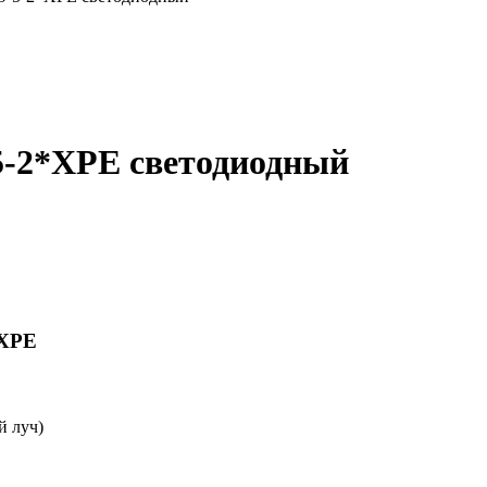
-2*XPE светодиодный
*XPE
й луч)