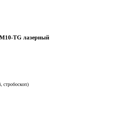
PM10-TG лазерный
, стробоскоп)