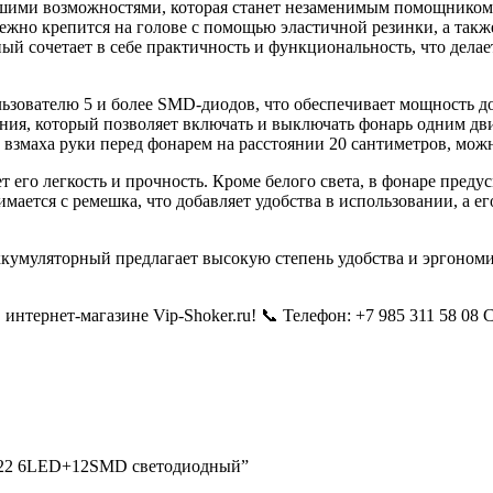
шими возможностями, которая станет незаменимым помощником 
ежно крепится на голове с помощью эластичной резинки, а так
й сочетает в себе практичность и функциональность, что делае
льзователю 5 и более SMD-диодов, что обеспечивает мощность д
ения, который позволяет включать и выключать фонарь одним д
 взмаха руки перед фонарем на расстоянии 20 сантиметров, мож
т его легкость и прочность. Кроме белого света, в фонаре пред
ается с ремешка, что добавляет удобства в использовании, а ег
муляторный предлагает высокую степень удобства и эргономики
нтернет-магазине Vip-Shoker.ru! 📞 Телефон: +7 985 311 58 08
2322 6LED+12SMD светодиодный”