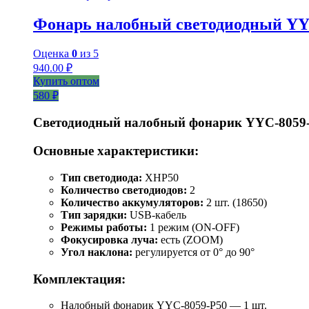
Фонарь налобный светодиодный YY
Оценка
0
из 5
940.00
₽
Купить оптом
580 ₽
Светодиодный налобный фонарик YYC-8059
Основные характеристики:
Тип светодиода:
XHP50
Количество светодиодов:
2
Количество аккумуляторов:
2 шт. (18650)
Тип зарядки:
USB-кабель
Режимы работы:
1 режим (ON-OFF)
Фокусировка луча:
есть (ZOOM)
Угол наклона:
регулируется от 0° до 90°
Комплектация:
Налобный фонарик YYC-8059-P50 — 1 шт.