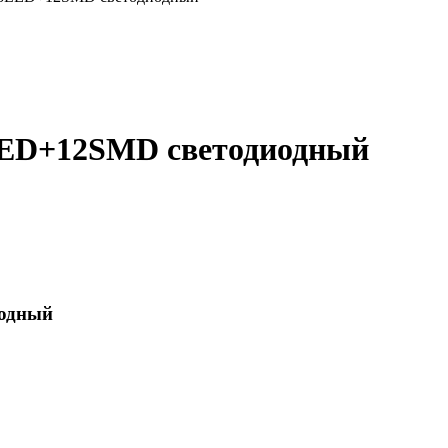
LED+12SMD светодиодный
иодный