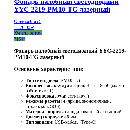
Фонарь налобный светодиодный
YYC-2219-PM10-TG лазерный
Оценка
0
из 5
1 270.00
₽
Купить оптом
715 ₽
Фонарь налобный светодиодный YYC-2219-
PM10-TG лазерный
Основные характеристики:
Тип светодиода:
PM10-TG
Количество аккумуляторов:
3 шт. 18650 (может
работать от 1)
Фокусировка луча:
есть (круг)
Режимы работы:
4 (яркий, экономичный,
стробоскоп, SOS)
Материал корпуса:
анодированный алюминий
Диаметр корпуса:
46 мм
Тип зарядки:
USB-кабель (Type-C)