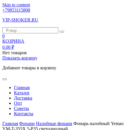
Skip to content
+79853115808
VIP-SHOKER.RU
0
КОЗРИНА
0.00
₽
Нет товаров
Показать корзину
Добавьте товары в корзину
Главная
Каталог
Доставка
Опт
Советы
Контакты
Главная
Фонари
Налобные фонари
Фонарь налобный Yemao
YM-T-355X 5-P35 светодиодный