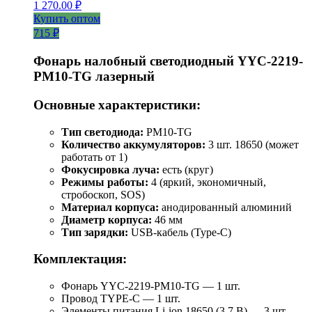
1 270.00
₽
Купить оптом
715 ₽
Фонарь налобный светодиодный YYC-2219-
PM10-TG лазерный
Основные характеристики:
Тип светодиода:
PM10-TG
Количество аккумуляторов:
3 шт. 18650 (может
работать от 1)
Фокусировка луча:
есть (круг)
Режимы работы:
4 (яркий, экономичный,
стробоскоп, SOS)
Материал корпуса:
анодированный алюминий
Диаметр корпуса:
46 мм
Тип зарядки:
USB-кабель (Type-C)
Комплектация:
Фонарь YYC-2219-PM10-TG — 1 шт.
Провод TYPE-C — 1 шт.
Элементы питания Li-ion 18650 (3,7 В) — 3 шт.