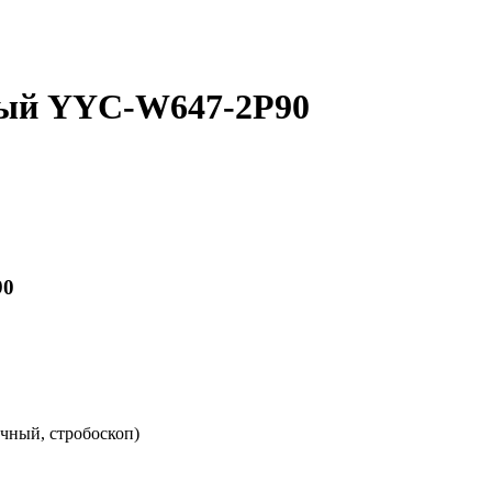
ный YYC-W647-2P90
90
чный, стробоскоп)