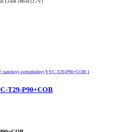
 Li-ion 18650 (3.7V)
YC-T29-P90+COB
-P90+COB