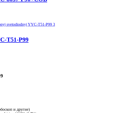
C-T51-P99
99
боскоп и другие)