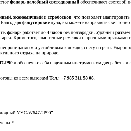
 этот
фонарь налобный светодиодный
обеспечивает световой п
нный
,
экономичный
и
стробоскоп
, что позволяет адаптировать
. Благодаря
фокусировке
луча, вы можете направлять свет точно 
кте, фонарь работает до
4 часов
без подзарядки. Удобный
разъем
батареи. Кроме того, эластичные ремешки с прочными пряжками
одонепроницаемым и устойчивым к дождю, снегу и грязи. Удароп
активного отдыха на природе.
7-P90
и обеспечьте себя надежным инструментом для работы и о
готовы ко всем вызовам!
Тел.: +7 985 311 58 08
.
тодиодный YYC-W647-2P90”
ечены
*