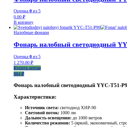
Оценка
0
из 5
0.00
₽
В корзину
Налобные фонари
Фонарь налобный светодиодный YY
Оценка
0
из 5
1 270.00
₽
Купить оптом
884 ₽
Фонарь налобный светодиодный YYC-T51-P
Характеристики:
Источник света:
светодиод XHP-90
Световой поток:
1000 лм
Дальность освещения:
до 1000 метров
Количество режимов:
5 (яркий, экономичный, стро