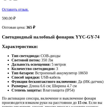
Оставить отзыв.
590.00
₽
Оптовая цена:
365
₽
Светодиодный налобный фонарик YYC-GY-74
Характеристики:
Тип светодиода:
COB-диоды
Световой поток:
350 Лм
Дальность освещения:
5 метров
Количество светодиодов:
3
Тип батареи:
Встроенный аккумулятор 18650
Способ зарядки:
USB-кабель
Функция бесконтактного включения:
Да (ИК-датчик)
Размеры:
Длина 6.6 см; Ширина 4.7 см
Степень защиты:
Влагозащита (IP54)
По активации сенсора, включение и выключение фонаря
производится взмахом руки на расстоянии до
15 см
. Если вы
хотите отключить сенсор, просто трижды нажмите кнопку