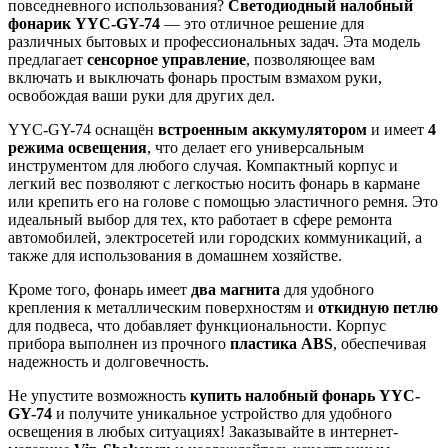
повседневного использования?
Светодиодный налобный
фонарик YYC-GY-74
— это отличное решение для
различных бытовых и профессиональных задач. Эта модель
предлагает
сенсорное управление
, позволяющее вам
включать и выключать фонарь простым взмахом руки,
освобождая ваши руки для других дел.
YYC-GY-74 оснащён
встроенным аккумулятором
и имеет
4
режима освещения
, что делает его универсальным
инструментом для любого случая. Компактный корпус и
легкий вес позволяют с легкостью носить фонарь в кармане
или крепить его на голове с помощью эластичного ремня. Это
идеальный выбор для тех, кто работает в сфере ремонта
автомобилей, электросетей или городских коммуникаций, а
также для использования в домашнем хозяйстве.
Кроме того, фонарь имеет
два магнита
для удобного
крепления к металлическим поверхностям и
откидную петлю
для подвеса, что добавляет функциональности. Корпус
прибора выполнен из прочного
пластика АВS
, обеспечивая
надежность и долговечность.
Не упустите возможность
купить налобный фонарь YYC-
GY-74
и получите уникальное устройство для удобного
освещения в любых ситуациях! Заказывайте в интернет-