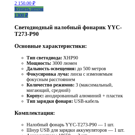
2 150.00
₽
Купить оптом
1300 ₽
Светодиодный налобный фонарик YYC-
T273-P90
Основные характеристики:
Тип светодиода:
XHP90
Мощность:
3000 люмен
Дальность освещения:
до 500 метров
Фокусировка луча:
линза с изменяемым
фокусным расстоянием
Количество режимов:
3 (максимальный,
мигающий, средний)
Корпус:
анодированный алюминий + пластик
Тип зарядки фонаря:
USB-кабель
Комплектация:
Налобный фонарь YYC-T273-P90 — 1 шт.
Шнур USB для зарядки аккумуляторов — 1 шт.