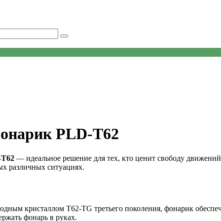
онарик PLD-T62
-T62
— идеальное решение для тех, кто ценит свободу движени
х различных ситуациях.
дным кристаллом T62-TG третьего поколения, фонарик обеспечи
ержать фонарь в руках.