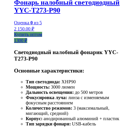
Фонарь налобный светодиодный
YYC-T273-P90
Оценка
0
из 5
2 150.00
₽
Купить оптом
1300 ₽
Светодиодный налобный фонарик YYC-
T273-P90
Основные характеристики:
Тип светодиода:
XHP90
Мощность:
3000 люмен
Дальность освещения:
до 500 метров
Фокусировка луча:
линза с изменяемым
фокусным расстоянием
Количество режимов:
3 (максимальный,
мигающий, средний)
Корпус:
анодированный алюминий + пластик
Тип зарядки фонаря:
USB-кабель