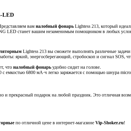
B-LED
 Представляем вам
налобный фонарь
Lightess 213, который идеал
NG LED станет вашим незаменимым помощником в любых усло
уляторным
Lightess 213 вы сможете выполнять различные задач
работы: яркий, энергосберегающий, стробоскоп и сигнал SOS, ч
т, что
налобный фонарь
удобно сидит на голове.
 с емкостью 6800 мА·ч легко заряжается с помощью шнура micr
но и прекрасный подарок на любой праздник. Это отличная воз
торные
по отличной цене в интернет-магазине
Vip-Shoker.ru
!