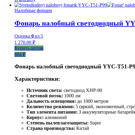
Налобные фонари
Фонарь налобный светодиодный YY
Оценка
0
из 5
1 270.00
₽
Купить оптом
884 ₽
Фонарь налобный светодиодный YYC-T51-P
Характеристики:
Источник света:
светодиод XHP-90
Световой поток:
1000 лм
Дальность освещения:
до 1000 метров
Количество режимов:
5 (яркий, экономичный, стро
Тип элемента питания:
3 аккумуляторные батарейки
Корпус:
алюминий
Степень пылевлагозащиты:
Super
Страна производства:
Китай