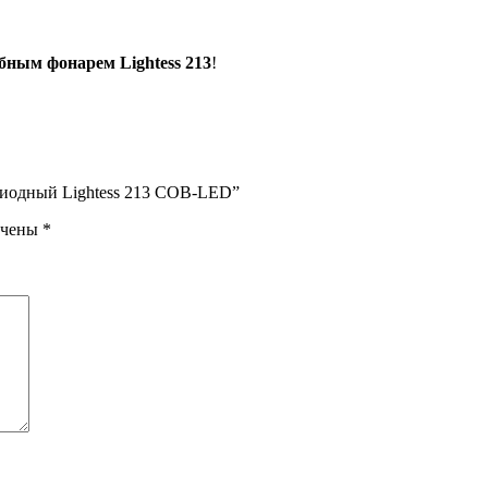
бным фонарем Lightess 213
!
диодный Lightess 213 COB-LED”
ечены
*