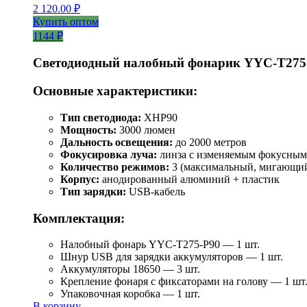
2 120.00
₽
Купить оптом
1144 ₽
Светодиодный налобный фонарик YYC-T275
Основные характеристики:
Тип светодиода:
XHP90
Мощность:
3000 люмен
Дальность освещения:
до 2000 метров
Фокусировка луча:
линза с изменяемым фокусным
Количество режимов:
3 (максимальный, мигающий
Корпус:
анодированный алюминий + пластик
Тип зарядки:
USB-кабель
Комплектация:
Налобный фонарь YYC-T275-P90 — 1 шт.
Шнур USB для зарядки аккумуляторов — 1 шт.
Аккумуляторы 18650 — 3 шт.
Крепление фонаря с фиксаторами на голову — 1 шт
Упаковочная коробка — 1 шт.
В корзину