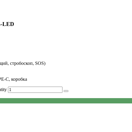
B-LED
щий, стробоскоп, SOS)
PE-C, коробка
tity