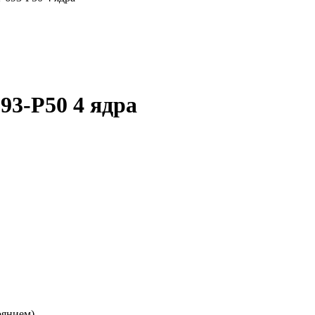
3-P50 4 ядра
оянием)