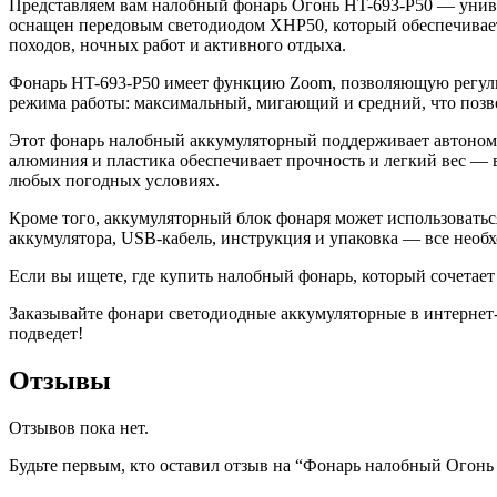
Представляем вам налобный фонарь Огонь HT-693-P50 — унив
оснащен передовым светодиодом XHP50, который обеспечивает 
походов, ночных работ и активного отдыха.
Фонарь HT-693-P50 имеет функцию Zoom, позволяющую регулиро
режима работы: максимальный, мигающий и средний, что позво
Этот фонарь налобный аккумуляторный поддерживает автономн
алюминия и пластика обеспечивает прочность и легкий вес — в
любых погодных условиях.
Кроме того, аккумуляторный блок фонаря может использоватьс
аккумулятора, USB-кабель, инструкция и упаковка — все необх
Если вы ищете, где купить налобный фонарь, который сочетае
Заказывайте фонари светодиодные аккумуляторные в интернет-м
подведет!
Отзывы
Отзывов пока нет.
Будьте первым, кто оставил отзыв на “Фонарь налобный Огонь 