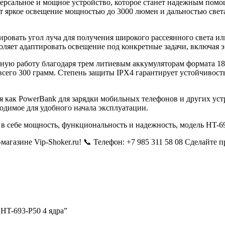
ерсальное и мощное устройство, которое станет надежным помо
яркое освещение мощностью до 3000 люмен и дальностью света д
вать угол луча для получения широкого рассеянного света или
ляет адаптировать освещение под конкретные задачи, включая 
ую работу благодаря трем литиевым аккумуляторам формата 186
сего 300 грамм. Степень защиты IPX4 гарантирует устойчивость 
я как PowerBank для зарядки мобильных телефонов и других уст
одимое для удобного начала эксплуатации.
т в себе мощность, функциональность и надежность, модель HT-
агазине Vip-Shoker.ru! 📞 Телефон: +7 985 311 58 08 Сделайте 
HT-693-P50 4 ядра”