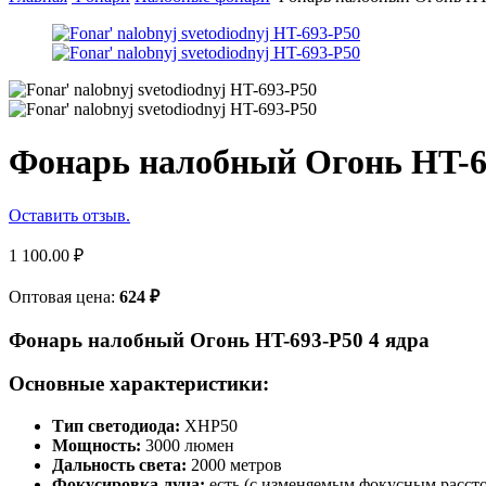
Фонарь налобный Огонь HT-69
Оставить отзыв.
1 100.00
₽
Оптовая цена:
624
₽
Фонарь налобный Огонь HT-693-P50 4 ядра
Основные характеристики:
Тип светодиода:
XHP50
Мощность:
3000 люмен
Дальность света:
2000 метров
Фокусировка луча:
есть (с изменяемым фокусным расст