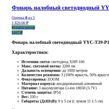
Фонарь налобный светодиодный YY
Оценка
0
из 5
1 820.00
₽
Купить оптом
1417 ₽
Фонарь налобный светодиодный YYC-T39-P
Характеристики:
Источник света:
светодиод XHP-160
Макс. световой поток:
3200 лм
Дальность освещения:
до 1000 метров
Количество режимов:
3 (100% яркость, 50% яркост
Фокусировка:
ZOOM
Материал корпуса:
анодированный алюминий
Питание:
3 аккумулятора Li-ion 18650 (3.7V)
Степень защиты:
IP54
Вес:
330 г
Габариты (ДхШхВ):
9 x 5 см (с зумом 11 x 5 см)