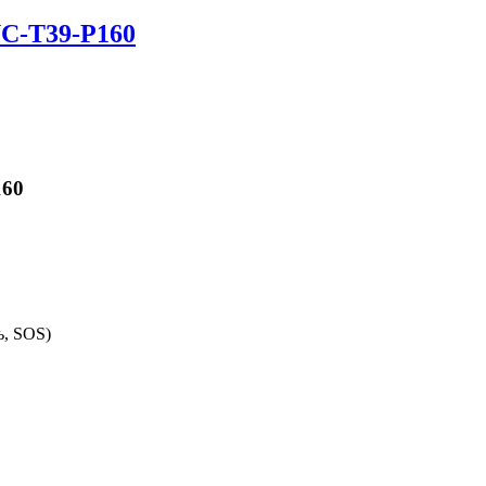
C-T39-P160
160
ь, SOS)