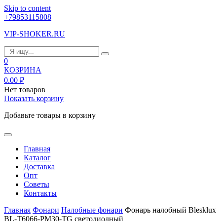
Skip to content
+79853115808
VIP-SHOKER.RU
0
КОЗРИНА
0.00
₽
Нет товаров
Показать корзину
Добавьте товары в корзину
Главная
Каталог
Доставка
Опт
Советы
Контакты
Главная
Фонари
Налобные фонари
Фонарь налобный Blesklux
BL-T6066-PM30-TG светодиодный