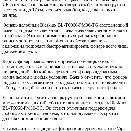
ИК-датчика, фонарь можно активировать без помощи рук на
расстоянии до 17 см, что очень удобно, когда ваши руки
заняты.
Фонарь налобный Blesklux BL-T6066-PM30-TG светодиодный
имеет три режима свечения — максимальный, экономичный и
стробоскоп. Это даёт возможность управлять яркостью в
зависимости от ситуации. Функция бесконтактного
включения позволяет быстро активировать фонарь всего лишь
движением руки.
Корпус фонаря выполнен из прочного анодированного
алюминия, который защищает его от влаги и механических
повреждений. Легкий вес делает этот фонарь идеальным
компаньоном в любых условиях. Важно отметить, что фонарь
подходит как для активного отдыха, так и для использования
в быту, его удобно использовать в качестве ручного фонаря.
Если вы хотите купить фонарь ручной с надежной работой и
множеством функций, обратите внимание на модель Blesklux
BL-T6066-PM30-TG. Он станет отличным подарком для
любого активного человека, который нуждается в ярком и
долговечном источнике света.
Заказывайте светодиодные фонари в интернет-магазине Vip-