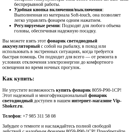
беспрерывной работы.
Удобная кнопка включения/выключения
:
Выполненная из материала Soft-touch, она позволяет
легко управлять фонарем одним нажатием.
Регулируемые ремни
: Подходят для любого объема
головы, обеспечивая надежную посадку.
Вы можете взять этот
фонарик светодиодный
аккумуляторный
с собой на рыбалку, в поход или
использовать в экстренных ситуациях, когда требуется
быстрая помощь. Он подходит для всего — от ремонта в
условиях отключения электроэнергии до комфортного
освещения во время ночных прогулок.
Как купить:
Не упустите возможность
купить фонарик
8059-P90-1CP!
Этот надежный и многофункциональный
фонарик
светодиодный
доступен в нашем
интернет-магазине Vip-
Shoker.ru
.
Телефон
: +7 985 311 58 08
Забудьте о темноте и наслаждайтесь полной свободой
действий с налобным фонарем 8059-P90-1CP! Приобретайте