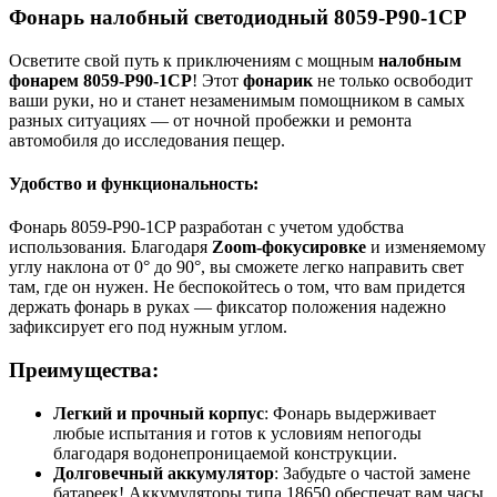
Фонарь налобный светодиодный 8059-P90-1CP
Осветите свой путь к приключениям с мощным
налобным
фонарем 8059-P90-1CP
! Этот
фонарик
не только освободит
ваши руки, но и станет незаменимым помощником в самых
разных ситуациях — от ночной пробежки и ремонта
автомобиля до исследования пещер.
Удобство и функциональность:
Фонарь 8059-P90-1CP разработан с учетом удобства
использования. Благодаря
Zoom-фокусировке
и изменяемому
углу наклона от 0° до 90°, вы сможете легко направить свет
там, где он нужен. Не беспокойтесь о том, что вам придется
держать фонарь в руках — фиксатор положения надежно
зафиксирует его под нужным углом.
Преимущества:
Легкий и прочный корпус
: Фонарь выдерживает
любые испытания и готов к условиям непогоды
благодаря водонепроницаемой конструкции.
Долговечный аккумулятор
: Забудьте о частой замене
батареек! Аккумуляторы типа 18650 обеспечат вам часы