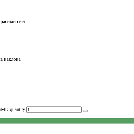
красный свет
ла наклона
MD quantity