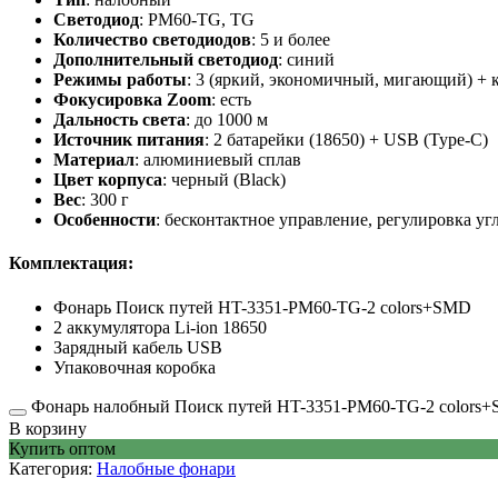
Светодиод
: PM60-TG, TG
Количество светодиодов
: 5 и более
Дополнительный светодиод
: синий
Режимы работы
: 3 (яркий, экономичный, мигающий) + 
Фокусировка Zoom
: есть
Дальность света
: до 1000 м
Источник питания
: 2 батарейки (18650) + USB (Type-C)
Материал
: алюминиевый сплав
Цвет корпуса
: черный (Black)
Вес
: 300 г
Особенности
: бесконтактное управление, регулировка уг
Комплектация:
Фонарь Поиск путей HT-3351-PM60-TG-2 colors+SMD
2 аккумулятора Li-ion 18650
Зарядный кабель USB
Упаковочная коробка
Фонарь налобный Поиск путей HT-3351-PM60-TG-2 colors+S
В корзину
Купить оптом
Категория:
Налобные фонари