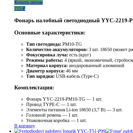
Купить оптом
715 ₽
Фонарь налобный светодиодный YYC-2219-
Основные характеристики:
Тип светодиода:
PM10-TG
Количество аккумуляторов:
3 шт. 18650 (может ра
Фокусировка луча:
есть (круг)
Режимы работы:
4 (яркий, экономичный, стробоск
Материал корпуса:
анодированный алюминий
Диаметр корпуса:
46 мм
Тип зарядки:
USB-кабель (Type-C)
Комплектация:
Фонарь YYC-2219-PM10-TG — 1 шт.
Провод TYPE-C — 1 шт.
Элементы питания Li-ion 18650 (3,7 В) — 3 шт.
Головной ремень — 1 шт.
Упаковочная коробка — 1 шт.
В корзину