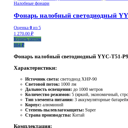
Налобные фонари
Фонарь налобный светодиодный YY
Оценка
0
из 5
1 270.00
₽
Купить оптом
884 ₽
Фонарь налобный светодиодный YYC-T51-P
Характеристики:
Источник света:
светодиод XHP-90
Световой поток:
1000 лм
Дальность освещения:
до 1000 метров
Количество режимов:
5 (яркий, экономичный, стро
Тип элемента питания:
3 аккумуляторные батарейки
Корпус:
алюминий
Степень пылевлагозащиты:
Super
Страна производства:
Китай
Комплектация: