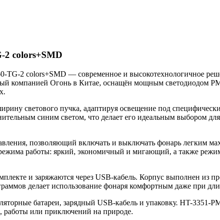
-2 colors+SMD
0-TG-2 colors+SMD — современное и высокотехнологичное реше
ный компанией Огонь в Китае, оснащён мощным светодиодом PM6
х.
ирину светового пучка, адаптируя освещение под специфические
ительным синим светом, что делает его идеальным выбором для
вления, позволяющий включать и выключать фонарь легким махом
режима работы: яркий, экономичный и мигающий, а также режим 
 комплекте и заряжаются через USB-кабель. Корпус выполнен из 
 граммов делает использование фонаря комфортным даже при дли
ляторные батареи, зарядный USB-кабель и упаковку. HT-3351-P
, работы или приключений на природе.