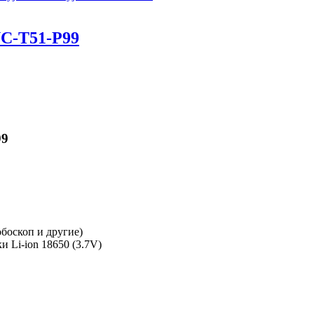
C-T51-P99
99
боскоп и другие)
 Li-ion 18650 (3.7V)