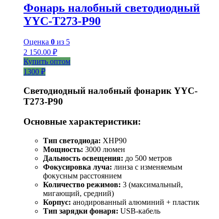
Фонарь налобный светодиодный
YYC-T273-P90
Оценка
0
из 5
2 150.00
₽
Купить оптом
1300 ₽
Светодиодный налобный фонарик YYC-
T273-P90
Основные характеристики:
Тип светодиода:
XHP90
Мощность:
3000 люмен
Дальность освещения:
до 500 метров
Фокусировка луча:
линза с изменяемым
фокусным расстоянием
Количество режимов:
3 (максимальный,
мигающий, средний)
Корпус:
анодированный алюминий + пластик
Тип зарядки фонаря:
USB-кабель