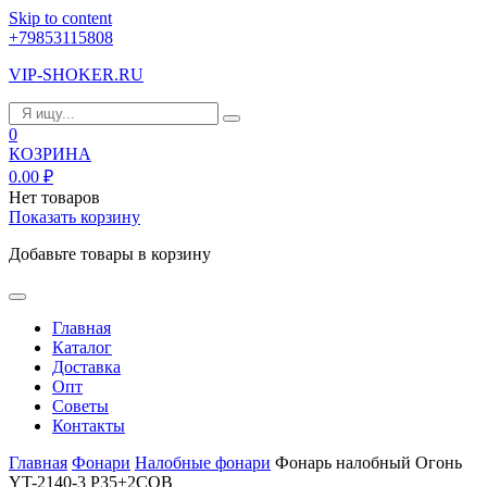
Skip to content
+79853115808
VIP-SHOKER.RU
0
КОЗРИНА
0.00
₽
Нет товаров
Показать корзину
Добавьте товары в корзину
Главная
Каталог
Доставка
Опт
Советы
Контакты
Главная
Фонари
Налобные фонари
Фонарь налобный Огонь
YT-2140-3 P35+2COB