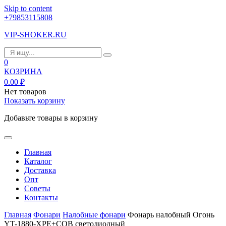
Skip to content
+79853115808
VIP-SHOKER.RU
0
КОЗРИНА
0.00
₽
Нет товаров
Показать корзину
Добавьте товары в корзину
Главная
Каталог
Доставка
Опт
Советы
Контакты
Главная
Фонари
Налобные фонари
Фонарь налобный Огонь
YT-1880-XPE+COB светодиодный