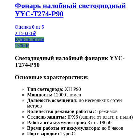
Фонарь налобный светодиодный
YYC-T274-P90
Оценка
0
из 5
2 150.00
₽
Купить оптом
1300 ₽
Светодиодный налобный фонарик YYC-
T274-P90
Основные характеристики:
Тип светодиода:
XH P90
Мощность:
12000 люмен
Дальность освещения:
до нескольких сотен
метров
Количество режимов работы:
5 режимов
Степень защиты:
IPX6 (защита от влаги и пыли)
Работа от аккумуляторов:
3 шт. 18650
Время работы от аккумулятора:
до 8 часов
Порт зарядки:
Type-C