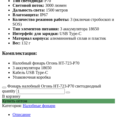
Тип светодиода:
P70
Световой поток:
3000 люмен
Дальность света:
1500 метров
Влагозащита:
IP67
Количество режимов работы:
3 (включая стробоскоп и
SOS)
Тип элементов питания:
3 аккумулятора 18650
Интерфейс для зарядки:
USB Type-C
Материал корпуса:
алюминиевый сплав и пластик
Вес:
132 г
Комплектация:
Налобный фонарь Огонь HT-723-P70
3 аккумулятора 18650
Кабель USB Type-C
Упаковочная коробка
Фонарь налобный Огонь HT-723-P70 светодиодный
quantity
В корзину
Купить оптом
Категория:
Налобные фонари
Описание