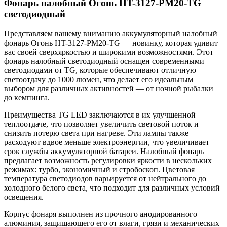
Фонарь налобный Огонь HT-3127-PM20-TG
светодиодный
Представляем вашему вниманию аккумуляторный налобный
фонарь Огонь HT-3127-PM20-TG — новинку, которая удивит
вас своей сверхяркостью и широкими возможностями. Этот
фонарь налобный светодиодный оснащен современными
светодиодами от TG, которые обеспечивают отличную
светоотдачу до 1000 люмен, что делает его идеальным
выбором для различных активностей — от ночной рыбалки
до кемпинга.
Преимущества TG LED заключаются в их улучшенной
теплоотдаче, что позволяет увеличить световой поток и
снизить потерю света при нагреве. Эти лампы также
расходуют вдвое меньше электроэнергии, что увеличивает
срок службы аккумуляторной батареи. Налобный фонарь
предлагает возможность регулировки яркости в нескольких
режимах: турбо, экономичный и стробоскоп. Цветовая
температура светодиодов варьируется от нейтрального до
холодного белого света, что подходит для различных условий
освещения.
Корпус фонаря выполнен из прочного анодированного
алюминия, защищающего его от влаги, грязи и механических