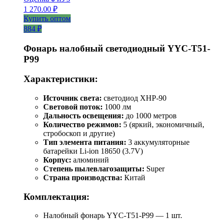
1 270.00
₽
Купить оптом
884 ₽
Фонарь налобный светодиодный YYC-T51-
P99
Характеристики:
Источник света:
светодиод XHP-90
Световой поток:
1000 лм
Дальность освещения:
до 1000 метров
Количество режимов:
5 (яркий, экономичный,
стробоскоп и другие)
Тип элемента питания:
3 аккумуляторные
батарейки Li-ion 18650 (3.7V)
Корпус:
алюминий
Степень пылевлагозащиты:
Super
Страна производства:
Китай
Комплектация:
Налобный фонарь YYC-T51-P99 — 1 шт.