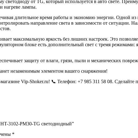
у светодиоду от TG, который используется в авто свете. Преи
ри нагреве лампы.
спечивая длительное время работы и экономию энергии. Одной и
контролировать направление света в зависимости от ситуации. 
стов.
ивает максимальную яркость без лишних настроек. Это позволяе
уляторном блоке есть дополнительный свет с тремя режимами: я
спечивает защиту от влаги, грязи, пыли и механических повре
танет незаменимым элементом вашего снаряжения!
агазине Vip-Shoker.ru! 📞 Телефон: +7 985 311 58 08. Сделайт
нь HT-3102-PM30-TG светодиодный”
ечены
*