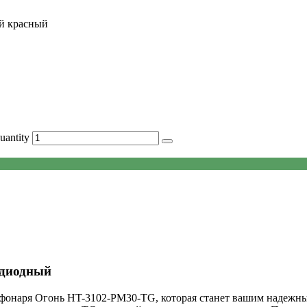
ий красный
antity
одиодный
фонаря Огонь HT-3102-PM30-TG, которая станет вашим надежн