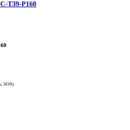
C-T39-P160
160
ь, SOS)