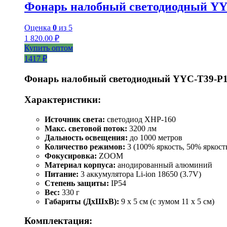
Фонарь налобный светодиодный YY
Оценка
0
из 5
1 820.00
₽
Купить оптом
1417 ₽
Фонарь налобный светодиодный YYC-T39-P
Характеристики:
Источник света:
светодиод XHP-160
Макс. световой поток:
3200 лм
Дальность освещения:
до 1000 метров
Количество режимов:
3 (100% яркость, 50% яркост
Фокусировка:
ZOOM
Материал корпуса:
анодированный алюминий
Питание:
3 аккумулятора Li-ion 18650 (3.7V)
Степень защиты:
IP54
Вес:
330 г
Габариты (ДхШхВ):
9 x 5 см (с зумом 11 x 5 см)
Комплектация: