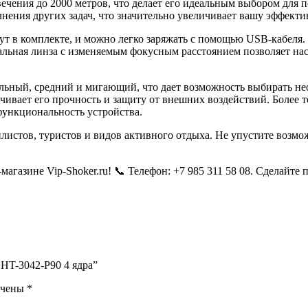
чения до 2000 метров, что делает его идеальным выбором для п
нения других задач, что значительно увеличивает вашу эффекти
дут в комплекте, и можно легко заряжать с помощью USB-кабеля.
альная линза с изменяемым фокусным расстоянием позволяет нас
ьный, средний и мигающий, что дает возможность выбирать нео
ивает его прочность и защиту от внешних воздействий. Более т
функциональность устройства.
истов, туристов и видов активного отдыха. Не упустите возмо
агазине Vip-Shoker.ru! 📞 Телефон: +7 985 311 58 08. Сделайт
 HT-3042-P90 4 ядра”
ечены
*