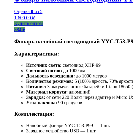
Оценка
0
из 5
1 600.00
₽
Купить оптом
884 ₽
Фонарь налобный светодиодный YYC-T53-P
Характеристики:
Источник света:
светодиод XHP-99
Световой поток:
до 1000 лм
Дальность освещения:
до 1000 метров
Количество режимов:
5 (100% яркость, 70% яркост
Питание:
3 аккумуляtorные батарейки Li-ion 18650 
Материал корпуса:
алюминий
Зарядка:
от сети 220 Вольт через адаптер и Micro 
Угол наклона:
90 градусов
Комплектация:
Налобный фонарь YYC-T53-P99 — 1 шт.
Зарядное устройство USB — 1 шт.